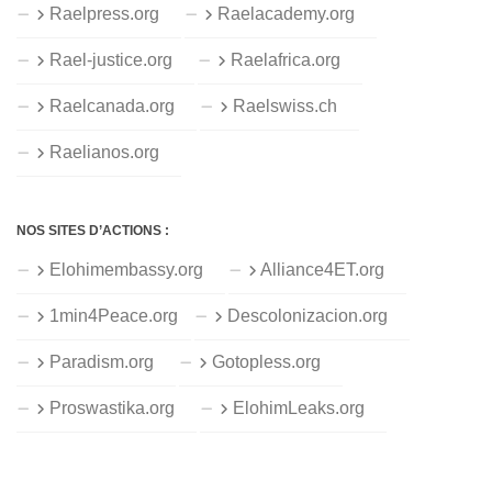
Raelpress.org
Raelacademy.org
Rael-justice.org
Raelafrica.org
Raelcanada.org
Raelswiss.ch
Raelianos.org
NOS SITES D’ACTIONS :
Elohimembassy.org
Alliance4ET.org
1min4Peace.org
Descolonizacion.org
Paradism.org
Gotopless.org
Proswastika.org
ElohimLeaks.org