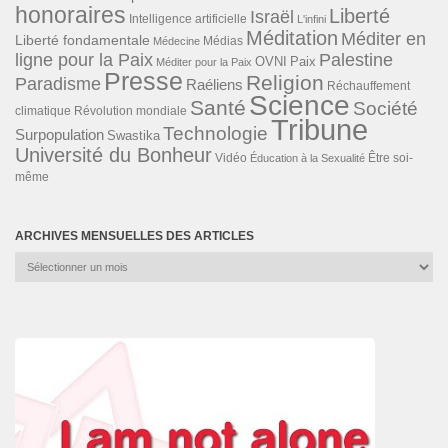
honoraires
Liberté
Israël
Intelligence artificielle
L'infini
Méditation
Méditer en
Liberté fondamentale
Médias
Médecine
ligne pour la Paix
Palestine
Paix
OVNI
Méditer pour la Paix
Presse
Religion
Paradisme
Raéliens
Réchauffement
Science
Santé
Société
Révolution mondiale
climatique
Tribune
Technologie
Surpopulation
Swastika
Université du Bonheur
Vidéo
Éducation à la Sexualité
Être soi-
même
ARCHIVES MENSUELLES DES ARTICLES
Archives
mensuelles
des
articles