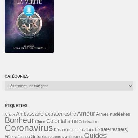
CATÉGORIES
Catégories
ÉTIQUETTES
Amour
Ambassade extraterrestre
Armes nucléaires
Afrique
Bonheur
Colonialisme
Chine
Colonisation
Coronavirus
Extraterrestre(s)
Désarmement nucléaire
Guides
Gotopless
Fête raélienne
Guerres américaines