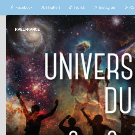
Facebook
(Twitter)
TikTok
Instagram
RS
Skip to content
RAËL FRANCE