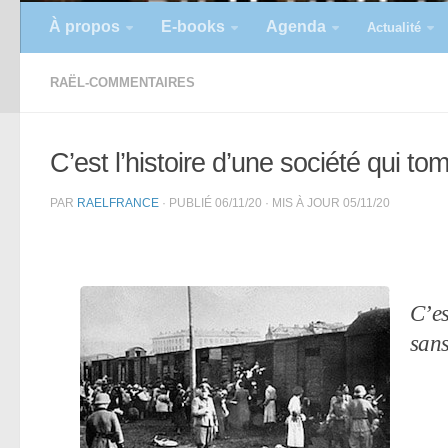
À propos
E-books
Agenda
Actualité
RAËL-COMMENTAIRES
C’est l’histoire d’une société qui t
PAR
RAELFRANCE
· PUBLIÉ
06/11/20
· MIS À JOUR
05/11/20
C’es
sans