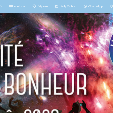
S
Youtube
Odysee
DailyMotion
WhatsApp