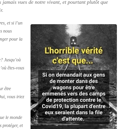
 jamais vues de notre vivant, et pourtant plutôt que
r.
s, et si l’un
us nous
anger pour la
se? Jusqu’où
u’où êtes-vous
ur être
i, vous iriez
 que le monde
s protéger, et