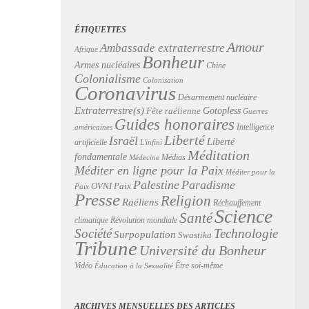
ÉTIQUETTES
Amour
Ambassade extraterrestre
Afrique
Bonheur
Armes nucléaires
Chine
Colonialisme
Colonisation
Coronavirus
Désarmement nucléaire
Extraterrestre(s)
Gotopless
Fête raélienne
Guerres
Guides honoraires
Intelligence
américaines
Liberté
Israël
Liberté
artificielle
L'infini
Méditation
fondamentale
Médias
Médecine
Méditer en ligne pour la Paix
Méditer pour la
Palestine
Paradisme
Paix
OVNI
Paix
Presse
Religion
Raéliens
Réchauffement
Science
Santé
Révolution mondiale
climatique
Technologie
Société
Surpopulation
Swastika
Tribune
Université du Bonheur
Vidéo
Être soi-même
Éducation à la Sexualité
ARCHIVES MENSUELLES DES ARTICLES