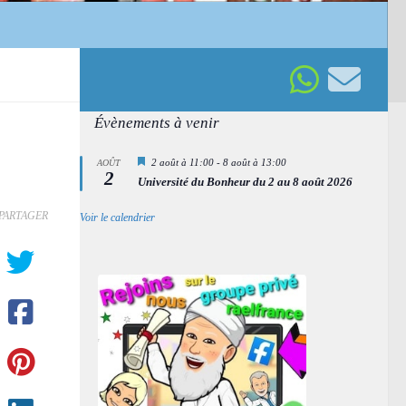
Évènements à venir
Mis
2 août à 11:00
-
8 août à 13:00
AOÛT
2
en
Université du Bonheur du 2 au 8 août 2026
avant
PARTAGER
Voir le calendrier