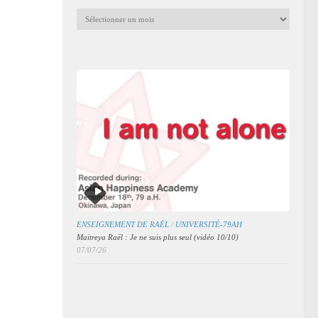
Archives
mensuelles
des
articles
ENSEIGNEMENT DE RAËL
/
UNIVERSITÉ-79AH
Maitreya Raël : Je ne suis plus seul (vidéo 10/10)
07/07/26