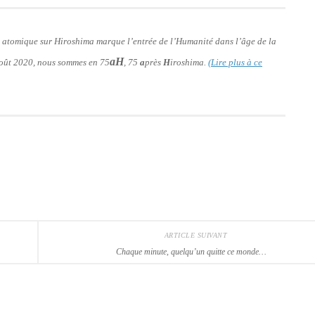
e atomique sur Hiroshima marque l’entrée de l’Humanité dans l’âge de la
aH
 août 2020, nous sommes en 75
, 75
a
près
H
iroshima.
(Lire plus à ce
ARTICLE SUIVANT
Chaque minute, quelqu’un quitte ce monde…