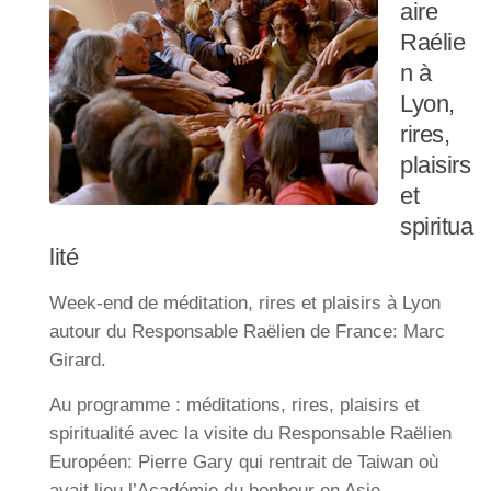
aire
Raélie
n à
Lyon,
rires,
plaisirs
et
spiritua
lité
Week-end de méditation, rires et plaisirs à Lyon
autour du Responsable Raëlien de France: Marc
Girard.
Au programme : méditations, rires, plaisirs et
spiritualité avec la visite du Responsable Raëlien
Européen: Pierre Gary qui rentrait de Taiwan où
avait lieu l’Académie du bonheur en Asie