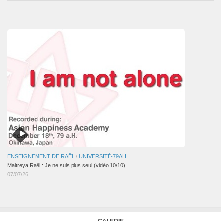
des
articles
ENSEIGNEMENT DE RAËL
/
UNIVERSITÉ-79AH
Maitreya Raël : Je ne suis plus seul (vidéo 10/10)
07/07/26
GALERIE