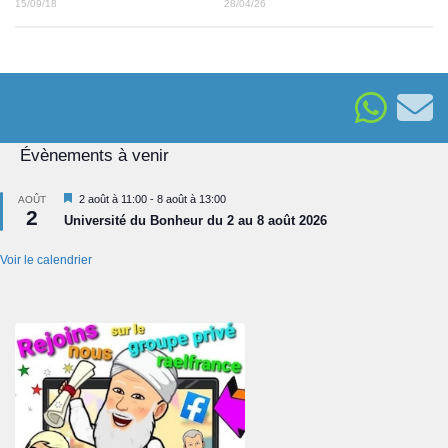
15/09/18
28/04/26
Évènements à venir
Mis
2 août à 11:00
-
8 août à 13:00
AOÛT
2
en
Université du Bonheur du 2 au 8 août 2026
avant
Voir le calendrier