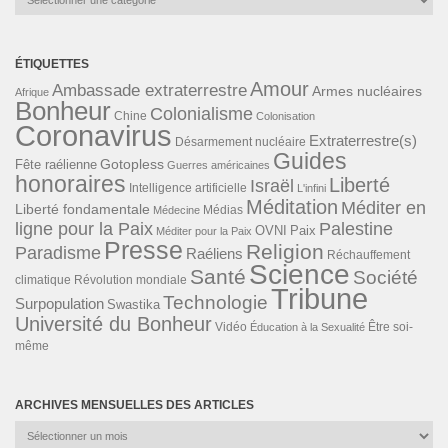
ÉTIQUETTES
Amour
Ambassade extraterrestre
Armes nucléaires
Afrique
Bonheur
Colonialisme
Chine
Colonisation
Coronavirus
Extraterrestre(s)
Désarmement nucléaire
Guides
Gotopless
Fête raélienne
Guerres américaines
honoraires
Liberté
Israël
Intelligence artificielle
L'infini
Méditation
Méditer en
Liberté fondamentale
Médias
Médecine
ligne pour la Paix
Palestine
Paix
OVNI
Méditer pour la Paix
Presse
Religion
Paradisme
Raéliens
Réchauffement
Science
Santé
Société
Révolution mondiale
climatique
Tribune
Technologie
Surpopulation
Swastika
Université du Bonheur
Vidéo
Éducation à la Sexualité
Être soi-
même
ARCHIVES MENSUELLES DES ARTICLES
Archives
mensuelles