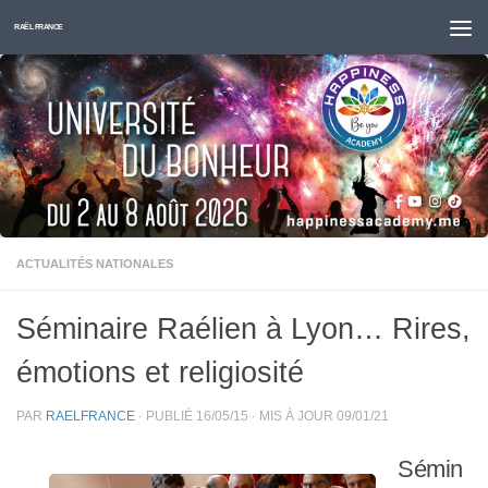
Skip to content
RAËL FRANCE
ACTUALITÉS NATIONALES
Séminaire Raélien à Lyon… Rires,
émotions et religiosité
PAR
RAELFRANCE
· PUBLIÉ
16/05/15
· MIS À JOUR
09/01/21
Sémin