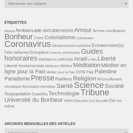
Catégories
ÉTIQUETTES
Amour
Ambassade extraterrestre
Armes nucléaires
Afrique
Bonheur
Colonialisme
Chine
Colonisation
Coronavirus
Extraterrestre(s)
Désarmement nucléaire
Guides
Gotopless
Fête raélienne
Guerres américaines
honoraires
Liberté
Israël
Intelligence artificielle
L'infini
Méditation
Méditer en
Liberté fondamentale
Médias
Médecine
ligne pour la Paix
Palestine
Paix
OVNI
Méditer pour la Paix
Presse
Religion
Paradisme
Raéliens
Réchauffement
Science
Santé
Société
Révolution mondiale
climatique
Tribune
Technologie
Surpopulation
Swastika
Université du Bonheur
Vidéo
Éducation à la Sexualité
Être soi-
même
ARCHIVES MENSUELLES DES ARTICLES
Archives