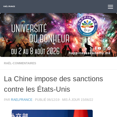
Skip to content
RAËL FRANCE
RAËL-COMMENTAIRES
La Chine impose des sanctions
contre les États-Unis
PAR
RAELFRANCE
· PUBLIÉ
06/12/19
· MIS À JOUR
15/06/22