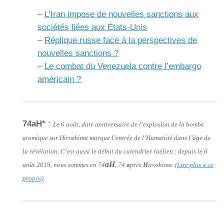
–
L’Iran impose de nouvelles sanctions aux
sociétés liées aux États-Unis
–
Réplique russe face à la perspectives de
nouvelles sanctions ?
–
Le combat du Venezuela contre l’embargo
américain ?
74aH*
:
Le 6 août, date anniversaire de l’explosion de la bombe
atomique sur Hiroshima marque l’entrée de l’Humanité dans l’âge de
la révélation. C’est aussi le début du calendrier raélien : depuis le 6
aH
août 2019, nous sommes en 74
, 74
a
près
H
iroshima.
(Lire plus à ce
propos)