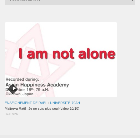
mensuelles
des
articles
ENSEIGNEMENT DE RAËL
/
UNIVERSITÉ-79AH
Maitreya Raël : Je ne suis plus seul (vidéo 10/10)
07/07/26