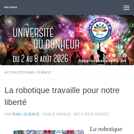
Skip to content
RAËL FRANCE
ACTUALITÉS RAËL-SCIENCE
La robotique travaille pour notre
liberté
PAR
RAEL-SCIENCE
· PUBLIÉ
09/04/16
· MIS À JOUR
05/05/21
La robotique