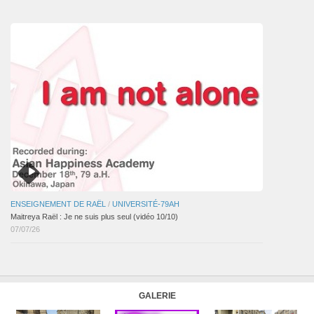
articles
ENSEIGNEMENT DE RAËL
/
UNIVERSITÉ-79AH
Maitreya Raël : Je ne suis plus seul (vidéo 10/10)
07/07/26
GALERIE