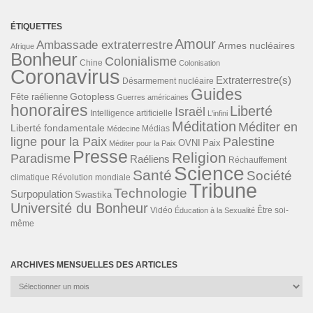
ÉTIQUETTES
Amour
Ambassade extraterrestre
Armes nucléaires
Afrique
Bonheur
Colonialisme
Chine
Colonisation
Coronavirus
Extraterrestre(s)
Désarmement nucléaire
Guides
Gotopless
Fête raélienne
Guerres américaines
honoraires
Liberté
Israël
Intelligence artificielle
L'infini
Méditation
Méditer en
Liberté fondamentale
Médias
Médecine
ligne pour la Paix
Palestine
Paix
OVNI
Méditer pour la Paix
Presse
Religion
Paradisme
Raéliens
Réchauffement
Science
Santé
Société
Révolution mondiale
climatique
Tribune
Technologie
Surpopulation
Swastika
Université du Bonheur
Vidéo
Éducation à la Sexualité
Être soi-
même
ARCHIVES MENSUELLES DES ARTICLES
Archives
mensuelles
des