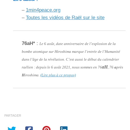
–
1min4peace.org
–
Toutes les vidéos de Raël sur le site
76aH*
:
Le 6 août, date anniversaire de l’explosion de la
bombe atomique sur Hiroshima marque l’entrée de l’Humanité
dans l’âge de la révélation. C’est aussi le début du calendrier
aH
raélien : depuis le 6 août 2021, nous sommes en 76
, 76
a
près
H
iroshima.
(Lire plus à ce propos)
PARTAGER