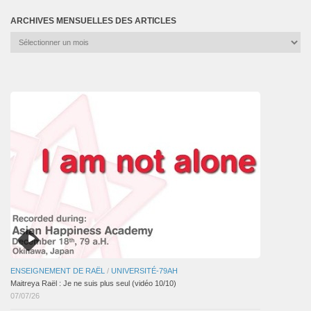
ARCHIVES MENSUELLES DES ARTICLES
Archives
mensuelles
des
articles
ENSEIGNEMENT DE RAËL
/
UNIVERSITÉ-79AH
Maitreya Raël : Je ne suis plus seul (vidéo 10/10)
07/07/26