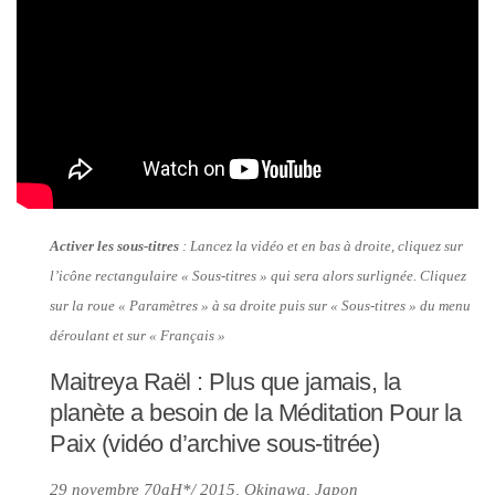
Activer les sous-titres
: Lancez la vidéo et en bas à droite, cliquez sur
l’icône rectangulaire « Sous-titres » qui sera alors surlignée. Cliquez
sur la roue « Paramètres » à sa droite puis sur « Sous-titres » du menu
déroulant et sur « Français »
Maitreya Raël : Plus que jamais, la
planète a besoin de la Méditation Pour la
Paix (vidéo d’archive sous-titrée)
29 novembre 70aH*/ 2015, Okinawa, Japon