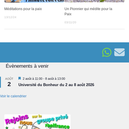
Un Pionnier qui médite pour la
Méditations pour la paix
Paix
13/12/24
03/11/20
Évènements à venir
Mis
2 août à 11:00
-
8 août à 13:00
AOÛT
2
en
Université du Bonheur du 2 au 8 août 2026
avant
Voir le calendrier