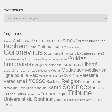
CATÉGORIES
Catégories
ÉTIQUETTES
Amour
Ambassade extraterrestre
Armes nucléaires
Afrique
Bonheur
Colonialisme
Chine
Colonisation
Coronavirus
Extraterrestre(s)
Désarmement nucléaire
Guides
Gotopless
Fête raélienne
Guerres américaines
honoraires
Liberté
Israël
Intelligence artificielle
L'infini
Méditation
Méditer en
Liberté fondamentale
Médias
Médecine
ligne pour la Paix
Palestine
Paix
OVNI
Méditer pour la Paix
Presse
Religion
Paradisme
Raéliens
Réchauffement
Science
Santé
Société
Révolution mondiale
climatique
Tribune
Technologie
Surpopulation
Swastika
Université du Bonheur
Vidéo
Éducation à la Sexualité
Être soi-
même