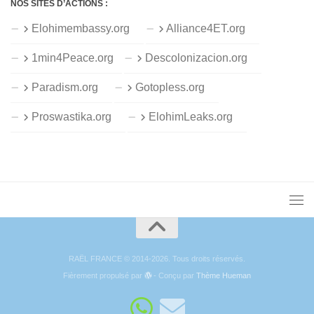
NOS SITES D’ACTIONS :
Elohimembassy.org
Alliance4ET.org
1min4Peace.org
Descolonizacion.org
Paradism.org
Gotopless.org
Proswastika.org
ElohimLeaks.org
RAËL FRANCE © 2014-2026. Tous droits réservés.
Fièrement propulsé par
- Conçu par
Thème Hueman