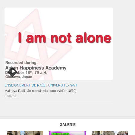
articles
ENSEIGNEMENT DE RAËL
/
UNIVERSITÉ-79AH
Maitreya Raël : Je ne suis plus seul (vidéo 10/10)
07/07/26
GALERIE