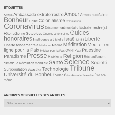
ÉTIQUETTES
Amour
Ambassade extraterrestre
Armes nucléaires
Afrique
Bonheur
Colonialisme
Chine
Colonisation
Coronavirus
Extraterrestre(s)
Désarmement nucléaire
Guides
Gotopless
Fête raélienne
Guerres américaines
honoraires
Liberté
Israël
Intelligence artificielle
L'infini
Méditation
Méditer en
Liberté fondamentale
Médias
Médecine
ligne pour la Paix
Palestine
Paix
OVNI
Méditer pour la Paix
Presse
Religion
Paradisme
Raéliens
Réchauffement
Science
Santé
Société
Révolution mondiale
climatique
Tribune
Technologie
Surpopulation
Swastika
Université du Bonheur
Vidéo
Éducation à la Sexualité
Être soi-
même
ARCHIVES MENSUELLES DES ARTICLES
Archives
mensuelles
des