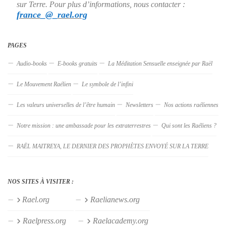
sur Terre. Pour plus d’informations, nous contacter :
france_@_rael.org
PAGES
Audio-books
E-books gratuits
La Méditation Sensuelle enseignée par Raël
Le Mouvement Raélien
Le symbole de l’infini
Les valeurs universelles de l’être humain
Newsletters
Nos actions raéliennes
Notre mission : une ambassade pour les extraterrestres
Qui sont les Raéliens ?
RAËL MAITREYA, LE DERNIER DES PROPHÈTES ENVOYÉ SUR LA TERRE
NOS SITES À VISITER :
Rael.org
Raelianews.org
Raelpress.org
Raelacademy.org