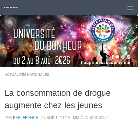
Skip to content
RAËL FRANCE
ACTUALITÉS NATIONALES
La consommation de drogue
augmente chez les jeunes
PAR
RAELFRANCE
· PUBLIÉ
14/11/20
· MIS À JOUR
01/09/25