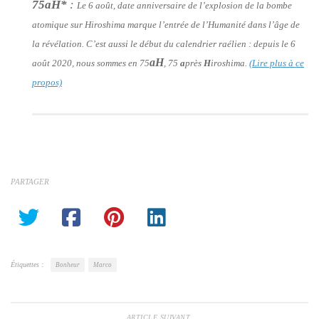
75aH*
:
Le 6 août, date anniversaire de l’explosion de la bombe
atomique sur Hiroshima marque l’entrée de l’Humanité dans l’âge de
la révélation. C’est aussi le début du calendrier raélien : depuis le 6
aH
août 2020, nous sommes en 75
, 75
a
près
H
iroshima.
(Lire plus à ce
propos)
PARTAGER
Étiquettes :
Bonheur
Marco
ARTICLE SUIVANT