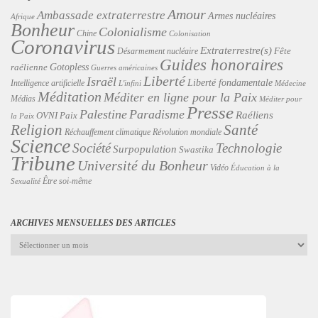
Amour
Ambassade extraterrestre
Armes nucléaires
Afrique
Bonheur
Colonialisme
Chine
Colonisation
Coronavirus
Extraterrestre(s)
Désarmement nucléaire
Fête
Guides honoraires
Gotopless
raélienne
Guerres américaines
Liberté
Israël
Liberté fondamentale
Intelligence artificielle
L'infini
Médecine
Méditation
Méditer en ligne pour la Paix
Médias
Méditer pour
Presse
Palestine
Paradisme
Raéliens
Paix
OVNI
la Paix
Religion
Santé
Révolution mondiale
Réchauffement climatique
Science
Technologie
Société
Surpopulation
Swastika
Tribune
Université du Bonheur
Vidéo
Éducation à la
Être soi-même
Sexualité
ARCHIVES MENSUELLES DES ARTICLES
Archives
mensuelles
des
articles