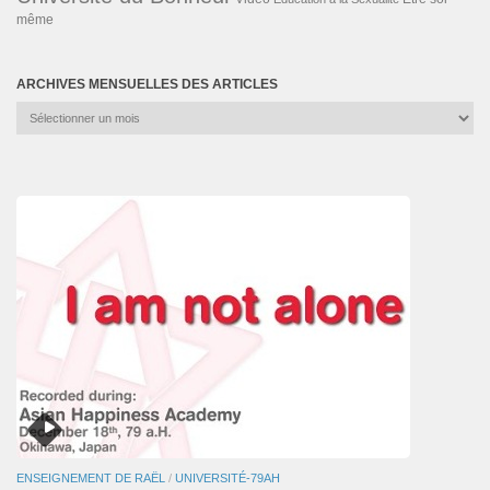
même
ARCHIVES MENSUELLES DES ARTICLES
Archives
mensuelles
des
articles
ENSEIGNEMENT DE RAËL
/
UNIVERSITÉ-79AH