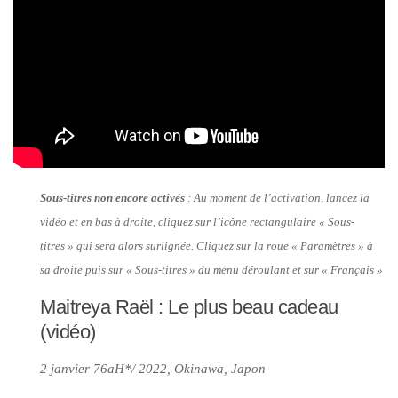
Sous-titres non encore activés
: Au moment de l’activation, lancez la
vidéo et en bas à droite, cliquez sur l’icône rectangulaire « Sous-
titres » qui sera alors surlignée. Cliquez sur la roue « Paramètres » à
sa droite puis sur « Sous-titres » du menu déroulant et sur « Français »
Maitreya Raël : Le plus beau cadeau
(vidéo)
2 janvier 76aH*/ 2022, Okinawa, Japon