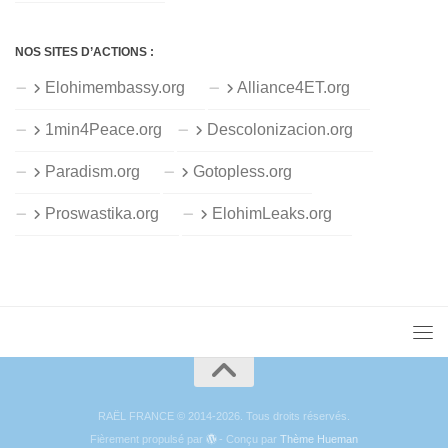
NOS SITES D’ACTIONS :
Elohimembassy.org
Alliance4ET.org
1min4Peace.org
Descolonizacion.org
Paradism.org
Gotopless.org
Proswastika.org
ElohimLeaks.org
RAËL FRANCE © 2014-2026. Tous droits réservés.
Fièrement propulsé par
- Conçu par
Thème Hueman