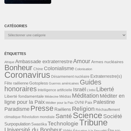
CATÉGORIES
Catégories
ÉTIQUETTES
Amour
Ambassade extraterrestre
Armes nucléaires
Afrique
Bonheur
Colonialisme
Chine
Colonisation
Coronavirus
Extraterrestre(s)
Désarmement nucléaire
Guides
Gotopless
Fête raélienne
Guerres américaines
honoraires
Liberté
Israël
Intelligence artificielle
L'infini
Méditation
Méditer en
Liberté fondamentale
Médias
Médecine
ligne pour la Paix
Palestine
Paix
OVNI
Méditer pour la Paix
Presse
Religion
Paradisme
Raéliens
Réchauffement
Science
Santé
Société
Révolution mondiale
climatique
Tribune
Technologie
Surpopulation
Swastika
Université du Bonheur
Vidéo
Éducation à la Sexualité
Être soi-