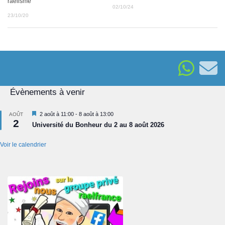
raélisme
02/10/24
23/10/20
Évènements à venir
Mis
2 août à 11:00
-
8 août à 13:00
AOÛT
2
en
Université du Bonheur du 2 au 8 août 2026
avant
Voir le calendrier