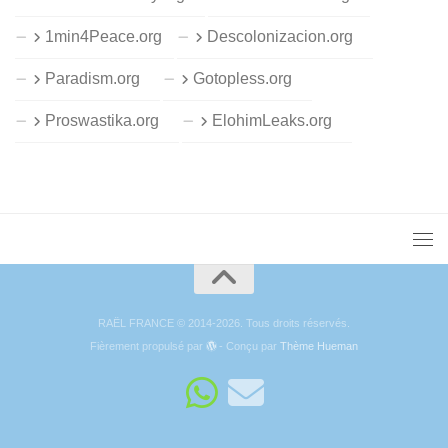
1min4Peace.org
Descolonizacion.org
Paradism.org
Gotopless.org
Proswastika.org
ElohimLeaks.org
RAËL FRANCE © 2014-2026. Tous droits réservés.
Fièrement propulsé par
- Conçu par
Thème Hueman