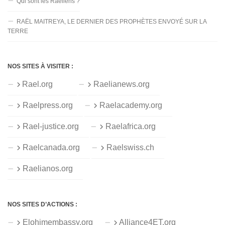
Qui sont les Raéliens ?
RAËL MAITREYA, LE DERNIER DES PROPHÈTES ENVOYÉ SUR LA
TERRE
NOS SITES À VISITER :
Rael.org
Raelianews.org
Raelpress.org
Raelacademy.org
Rael-justice.org
Raelafrica.org
Raelcanada.org
Raelswiss.ch
Raelianos.org
NOS SITES D’ACTIONS :
Elohimembassy.org
Alliance4ET.org