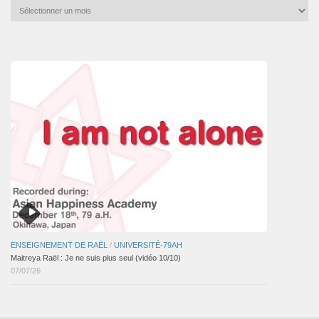
Archives
mensuelles
des
articles
ENSEIGNEMENT DE RAËL
/
UNIVERSITÉ-79AH
Maitreya Raël : Je ne suis plus seul (vidéo 10/10)
07/07/26