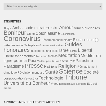
Catégories
ÉTIQUETTES
Amour
Ambassade extraterrestre
Armes nucléaires
Afrique
Bonheur
Colonialisme
Chine
Colonisation
Coronavirus
Extraterrestre(s)
Désarmement nucléaire
Guides
Gotopless
Fête raélienne
Guerres américaines
honoraires
Liberté
Israël
Intelligence artificielle
L'infini
Méditation
Méditer en
Liberté fondamentale
Médias
Médecine
ligne pour la Paix
Palestine
Paix
OVNI
Méditer pour la Paix
Presse
Religion
Paradisme
Raéliens
Réchauffement
Science
Santé
Société
Révolution mondiale
climatique
Tribune
Technologie
Surpopulation
Swastika
Université du Bonheur
Vidéo
Éducation à la Sexualité
Être soi-
même
ARCHIVES MENSUELLES DES ARTICLES