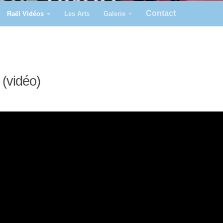
Contact
Raël Vidéos
Les Arts
Galerie
 (vidéo)