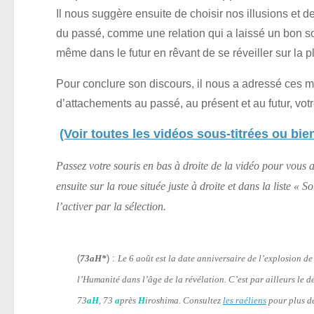
Il nous suggère ensuite de choisir nos illusions et d
du passé, comme une relation qui a laissé un bon so
même dans le futur en rêvant de se réveiller sur la
Pour conclure son discours, il nous a adressé ces mo
d’attachements au passé, au présent et au futur, votr
(Voir toutes les vidéos sous-titrées ou bien
Passez votre souris en bas à droite de la vidéo pour vous a
ensuite sur la roue située juste à droite et dans la liste « 
l’activer par la sélection.
(
73aH*
) :
Le 6 août est la date anniversaire de l’explosion 
l’Humanité dans l’âge de la révélation. C’est par ailleurs le 
73
aH
, 73
a
près
H
iroshima. Consultez
les raéliens
pour plus de