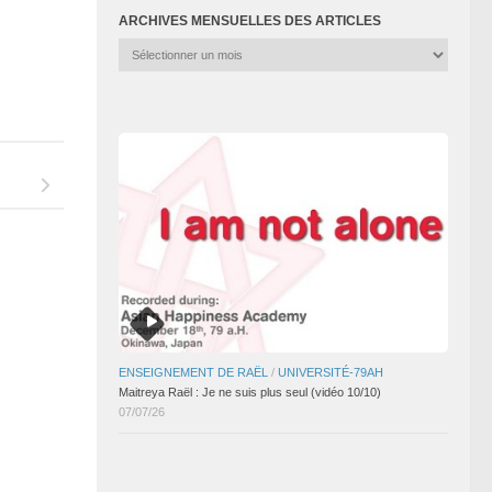
ARCHIVES MENSUELLES DES ARTICLES
Archives
mensuelles
des
articles
ENSEIGNEMENT DE RAËL
/
UNIVERSITÉ-79AH
Maitreya Raël : Je ne suis plus seul (vidéo 10/10)
07/07/26