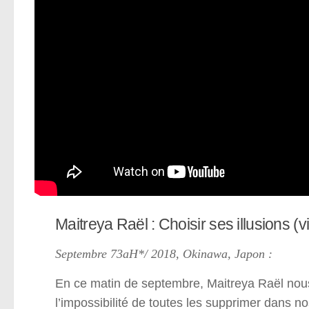
Maitreya Raël : Choisir ses illusions (v
Septembre 73aH*/ 2018, Okinawa, Japon :
En ce matin de septembre, Maitreya Raël nous 
l’impossibilité de toutes les supprimer dans no