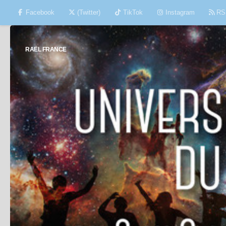
Facebook
(Twitter)
TikTok
Instagram
RS
Skip to content
RAËL FRANCE