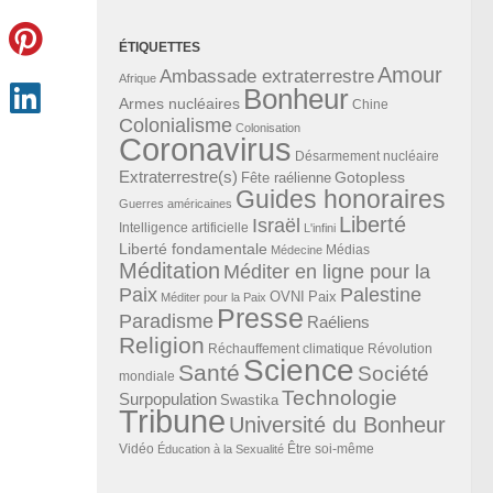
ÉTIQUETTES
Amour
Ambassade extraterrestre
Afrique
Bonheur
Armes nucléaires
Chine
Colonialisme
Colonisation
Coronavirus
Désarmement nucléaire
Extraterrestre(s)
Gotopless
Fête raélienne
Guides honoraires
Guerres américaines
Liberté
Israël
Intelligence artificielle
L'infini
Liberté fondamentale
Médias
Médecine
Méditation
Méditer en ligne pour la
Paix
Palestine
Paix
OVNI
Méditer pour la Paix
Presse
Paradisme
Raéliens
Religion
Révolution
Réchauffement climatique
Science
Santé
Société
mondiale
Technologie
Surpopulation
Swastika
Tribune
Université du Bonheur
Vidéo
Éducation à la Sexualité
Être soi-même