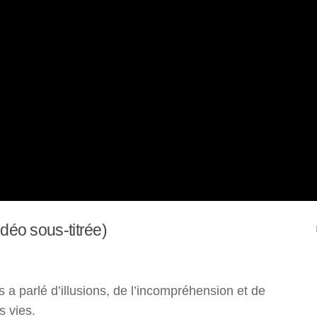
idéo sous-titrée)
a parlé d’illusions, de l’incompréhension et de
s vies.