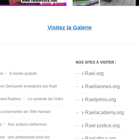
Visitez la Galerie
NOS SITES À VISITER :
Rael.org
ks
E-books gratuits
Raelianews.org
ion Sensuelle enseignée par Raël
ent Raélien
Le symbole de l’infini
Raelpress.org
s universelles de l’être humain
Raelacademy.org
s
Nos actions raéliennes
Rael-justice.org
ion : une ambassade pour les
Raelafrica.org