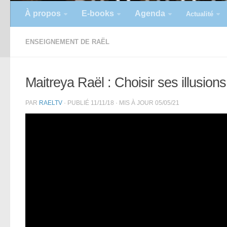
À propos
E-books
Agenda
Actualité
ENSEIGNEMENT DE RAËL
Maitreya Raël : Choisir ses illusions
PAR
RAELTV
· PUBLIÉ
11/11/18
· MIS À JOUR
05/05/21