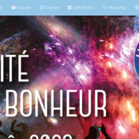
S
Youtube
Odysee
DailyMotion
WhatsApp