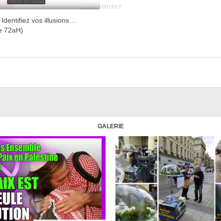
23/12/17
 Identifiez vos illusions…
ie 72aH)
GALERIE