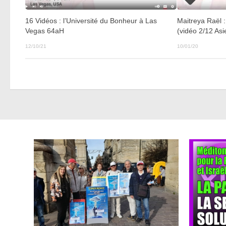
16 Vidéos : l’Université du Bonheur à Las
Maitreya Raël :
Vegas 64aH
(vidéo 2/12 As
12/10/21
10/01/20