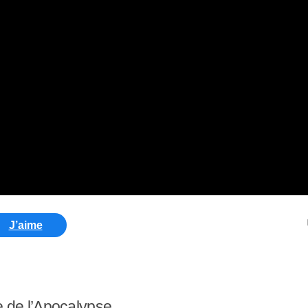
J’aime
 de l’Apocalypse