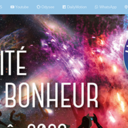
S
Youtube
Odysee
DailyMotion
WhatsApp