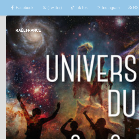
Facebook
(Twitter)
TikTok
Instagram
RS
Skip to content
RAËL FRANCE