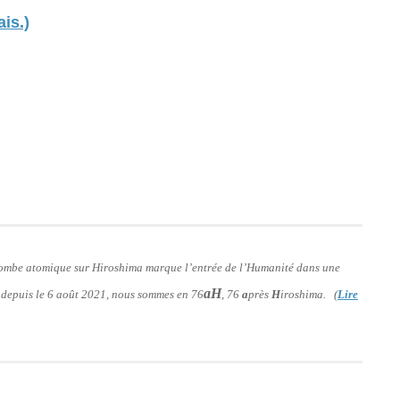
ais.)
 bombe atomique sur Hiroshima marque l’entrée de l’Humanité dans une
aH
: depuis le 6 août 2021, nous sommes en 76
, 76
a
près
H
iroshima. (
Lire