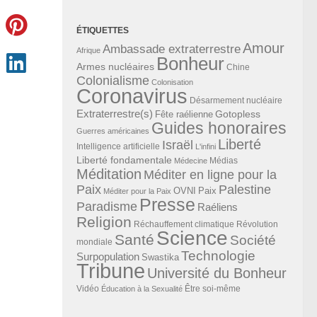
ÉTIQUETTES
Amour
Ambassade extraterrestre
Afrique
Bonheur
Armes nucléaires
Chine
Colonialisme
Colonisation
Coronavirus
Désarmement nucléaire
Extraterrestre(s)
Gotopless
Fête raélienne
Guides honoraires
Guerres américaines
Liberté
Israël
Intelligence artificielle
L'infini
Liberté fondamentale
Médias
Médecine
Méditation
Méditer en ligne pour la
Paix
Palestine
Paix
OVNI
Méditer pour la Paix
Presse
Paradisme
Raéliens
Religion
Révolution
Réchauffement climatique
Science
Santé
Société
mondiale
Technologie
Surpopulation
Swastika
Tribune
Université du Bonheur
Vidéo
Éducation à la Sexualité
Être soi-même