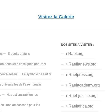
Visitez la Galerie
NOS SITES À VISITER :
Rael.org
ks
E-books gratuits
Raelianews.org
ion Sensuelle enseignée par Raël
ent Raélien
Le symbole de l’infini
Raelpress.org
s universelles de l’être humain
Raelacademy.org
s
Nos actions raéliennes
Rael-justice.org
ion : une ambassade pour les
Raelafrica.org
s