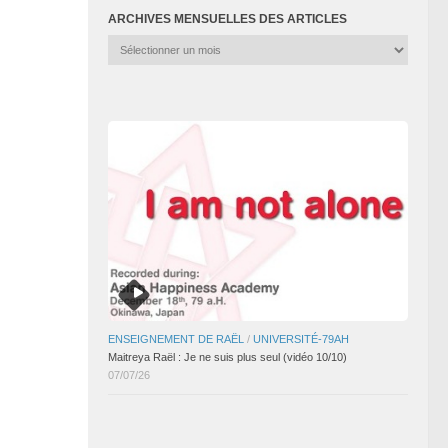
ARCHIVES MENSUELLES DES ARTICLES
Archives
mensuelles
des
articles
ENSEIGNEMENT DE RAËL
/
UNIVERSITÉ-79AH
Maitreya Raël : Je ne suis plus seul (vidéo 10/10)
07/07/26