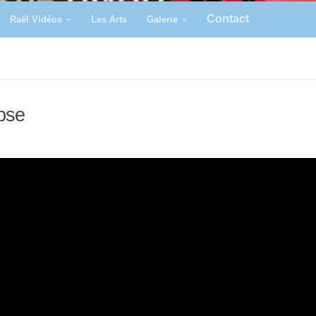
Contact
Raël Vidéos
Les Arts
Galerie
pse