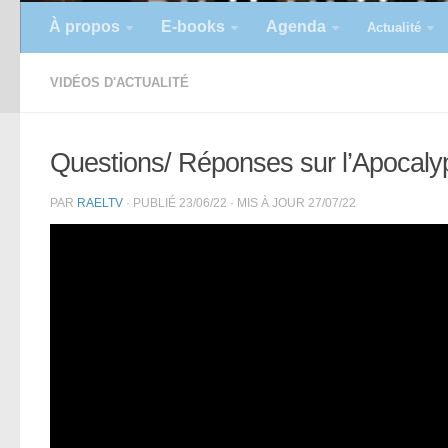
À propos
E-books
Agenda
Actualité
VIDÉOS D'ACTUALITÉ
Questions/ Réponses sur l’Apocaly
PAR
RAELTV
· PUBLIÉ
23/06/22
· MIS À JOUR
27/07/22