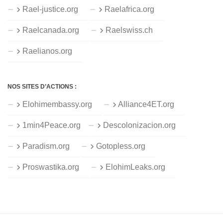
Rael-justice.org
Raelafrica.org
Raelcanada.org
Raelswiss.ch
Raelianos.org
NOS SITES D’ACTIONS :
Elohimembassy.org
Alliance4ET.org
1min4Peace.org
Descolonizacion.org
Paradism.org
Gotopless.org
Proswastika.org
ElohimLeaks.org