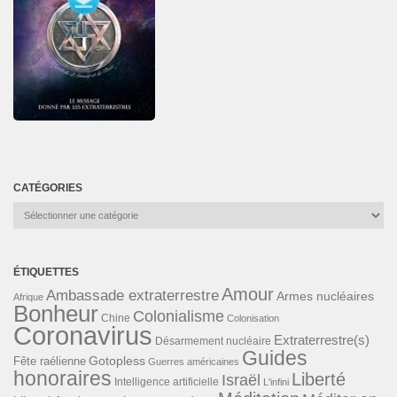
CATÉGORIES
Catégories
ÉTIQUETTES
Amour
Ambassade extraterrestre
Armes nucléaires
Afrique
Bonheur
Colonialisme
Chine
Colonisation
Coronavirus
Extraterrestre(s)
Désarmement nucléaire
Guides
Gotopless
Fête raélienne
Guerres américaines
honoraires
Liberté
Israël
Intelligence artificielle
L'infini