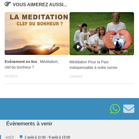
VOUS AIMEREZ AUSSI...
Evénement en live
: Méditation,
Méditation Pour la Paix :
clef du bonheur ?
indispensable à notre survie
24/05/21
15/05/16
Évènements à venir
Mis
2 août à 11:00
-
8 août à 13:00
AOÛT