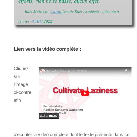
efforts, rien ne se passe, aucun effet.
Raël Maitreya,
extrait
issu de Raël-Académie, vidéo du 6
février
76aH
*
/ 2022
Lien vers la vidéo complète :
Cliquez
sur
l’image
ci-contre
afin
d’écouter la vidéo complète dont le texte présenté dans cet