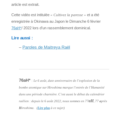
article est extrait.
Cette vidéo est intitulée
et a été
« Cultivez la paresse »
enregistrée à Okinawa au Japon le Dimanche 6 février
76aH
/ 2022 lors d’un rassemblement dominical.
*
Lire aussi :
–
Paroles de Maitreya Raël
76aH*
:
Le 6 août, date anniversaire de l’explosion de la
bombe atomique sur Hiroshima marque l’entrée de l’Humanité
dans une période charnière. C’est aussi le début du calendrier
aH
raélien : depuis le 6 août 2022, nous sommes en 77
, 77
a
près
H
iroshima. (
Lire plus
à ce sujet)