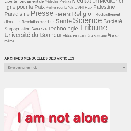
Méditation
Méditer en
Liberté fondamentale
Médias
Médecine
ligne pour la Paix
Palestine
Paix
OVNI
Méditer pour la Paix
Presse
Religion
Paradisme
Raéliens
Réchauffement
Science
Santé
Société
Révolution mondiale
climatique
Tribune
Technologie
Surpopulation
Swastika
Université du Bonheur
Vidéo
Éducation à la Sexualité
Être soi-
même
ARCHIVES MENSUELLES DES ARTICLES
Archives
mensuelles
des
articles