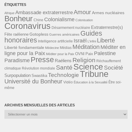
ÉTIQUETTES
Amour
Ambassade extraterrestre
Armes nucléaires
Afrique
Bonheur
Colonialisme
Chine
Colonisation
Coronavirus
Extraterrestre(s)
Désarmement nucléaire
Guides
Gotopless
Fête raélienne
Guerres américaines
honoraires
Liberté
Israël
Intelligence artificielle
L'infini
Méditation
Méditer en
Liberté fondamentale
Médias
Médecine
ligne pour la Paix
Palestine
Paix
OVNI
Méditer pour la Paix
Presse
Religion
Paradisme
Raéliens
Réchauffement
Science
Santé
Société
Révolution mondiale
climatique
Tribune
Technologie
Surpopulation
Swastika
Université du Bonheur
Vidéo
Éducation à la Sexualité
Être soi-
même
ARCHIVES MENSUELLES DES ARTICLES
Archives
mensuelles
des
articles