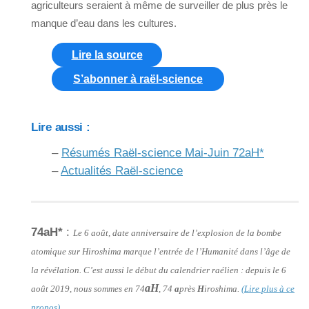
agriculteurs seraient à même de surveiller de plus près le
manque d’eau dans les cultures.
Lire la source
S’abonner à raël-science
Lire aussi :
–
Résumés Raël-science Mai-Juin 72aH*
–
Actualités Raël-science
74aH*
:
Le 6 août, date anniversaire de l’explosion de la bombe
atomique sur Hiroshima marque l’entrée de l’Humanité dans l’âge de
la révélation. C’est aussi le début du calendrier raélien : depuis le 6
aH
août 2019, nous sommes en 74
, 74
a
près
H
iroshima.
(Lire plus à ce
propos)