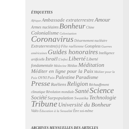
ÉTIQUETTES
Amour
Ambassade extraterrestre
Afrique
Bonheur
Armes nucléaires
Chine
Colonialisme
Colonisation
Coronavirus
Désarmement nucléaire
Extraterrestre(s)
Gotopless
Fête raélienne
Guerres
Guides honoraires
Intelligence
américaines
Liberté
Israël
Liberté
artificielle
L'infini
Méditation
fondamentale
Médias
Médecine
Méditer en ligne pour la Paix
Méditer pour la
Palestine
Paradisme
Paix
OVNI
Paix
Presse
Religion
Raéliens
Réchauffement
Science
Santé
Révolution mondiale
climatique
Technologie
Société
Surpopulation
Swastika
Tribune
Université du Bonheur
Vidéo
Être soi-même
Éducation à la Sexualité
ARCHIVES MENSUELLES DES ARTICLES