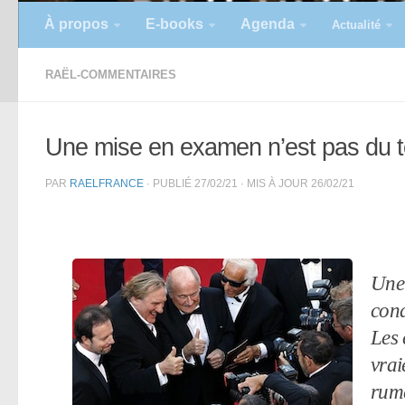
À propos
E-books
Agenda
Actualité
RAËL-COMMENTAIRES
Une mise en examen n’est pas du 
PAR
RAELFRANCE
· PUBLIÉ
27/02/21
· MIS À JOUR
26/02/21
Une 
con
Les 
vrai
rum