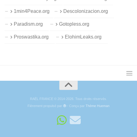
1min4Peace.org
Descolonizacion.org
Paradism.org
Gotopless.org
Proswastika.org
ElohimLeaks.org
RAËL FRANCE © 2014-2026. Tous droits réservés.
Fièrement propulsé par
- Conçu par
Thème Hueman