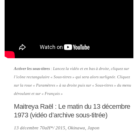
Activer les sous-titres
: Lancez la vidéo et en bas à droite, cliquez sur
l’icône rectangulaire « Sous-titres » qui sera alors surlignée. Cliquez
sur la roue « Paramètres » à sa droite puis sur « Sous-titres » du menu
déroulant et sur « Français »
Maitreya Raël : Le matin du 13 décembre
1973 (vidéo d’archive sous-titrée)
13 décembre 70aH*/ 2015, Okinawa, Japon