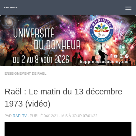
Skip to content
RAËL FRANCE
ENSEIGNEMENT DE RAËL
Raël : Le matin du 13 décembre
1973 (vidéo)
PAR
RAELTV
· PUBLIÉ
04/12/21
· MIS À JOUR
07/01/22