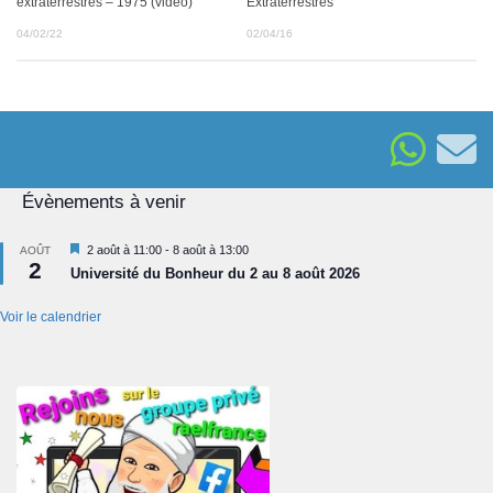
extraterrestres – 1975 (vidéo)
Extraterrestres
04/02/22
02/04/16
Évènements à venir
Mis
2 août à 11:00
-
8 août à 13:00
AOÛT
2
en
Université du Bonheur du 2 au 8 août 2026
avant
Voir le calendrier