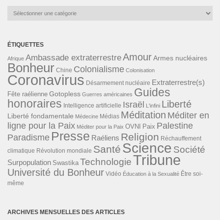
Catégories
ÉTIQUETTES
Amour
Ambassade extraterrestre
Armes nucléaires
Afrique
Bonheur
Colonialisme
Chine
Colonisation
Coronavirus
Extraterrestre(s)
Désarmement nucléaire
Guides
Gotopless
Fête raélienne
Guerres américaines
honoraires
Liberté
Israël
Intelligence artificielle
L'infini
Méditation
Méditer en
Liberté fondamentale
Médias
Médecine
ligne pour la Paix
Palestine
Paix
OVNI
Méditer pour la Paix
Presse
Religion
Paradisme
Raéliens
Réchauffement
Science
Santé
Société
Révolution mondiale
climatique
Tribune
Technologie
Surpopulation
Swastika
Université du Bonheur
Vidéo
Éducation à la Sexualité
Être soi-
même
ARCHIVES MENSUELLES DES ARTICLES