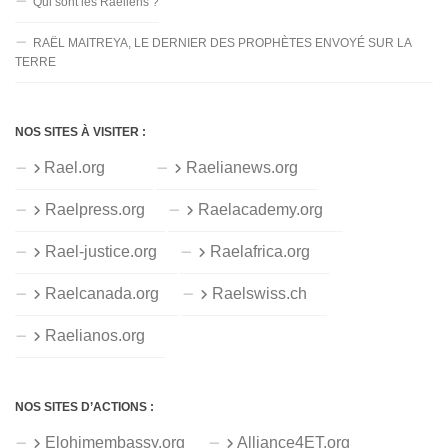
Qui sont les Raéliens ?
RAËL MAITREYA, LE DERNIER DES PROPHÈTES ENVOYÉ SUR LA
TERRE
NOS SITES À VISITER :
Rael.org
Raelianews.org
Raelpress.org
Raelacademy.org
Rael-justice.org
Raelafrica.org
Raelcanada.org
Raelswiss.ch
Raelianos.org
NOS SITES D’ACTIONS :
Elohimembassy.org
Alliance4ET.org