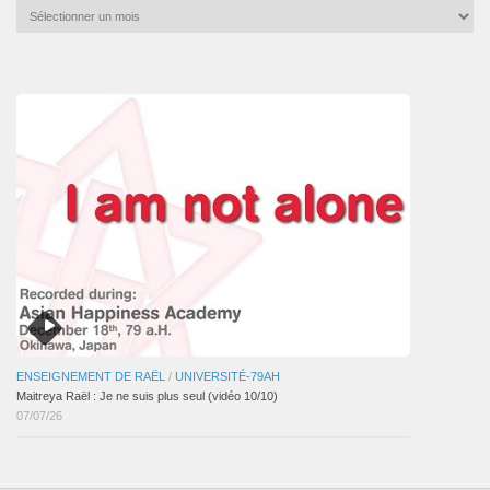
Archives
mensuelles
des
articles
ENSEIGNEMENT DE RAËL
/
UNIVERSITÉ-79AH
Maitreya Raël : Je ne suis plus seul (vidéo 10/10)
07/07/26