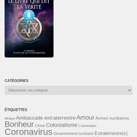
CATÉGORIES
Catégories
ÉTIQUETTES
Amour
Ambassade extraterrestre
Armes nucléaires
Afrique
Bonheur
Colonialisme
Chine
Colonisation
Coronavirus
Extraterrestre(s)
Désarmement nucléaire