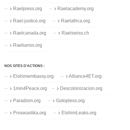
Raelpress.org
Raelacademy.org
Rael-justice.org
Raelafrica.org
Raelcanada.org
Raelswiss.ch
Raelianos.org
NOS SITES D’ACTIONS :
Elohimembassy.org
Alliance4ET.org
1min4Peace.org
Descolonizacion.org
Paradism.org
Gotopless.org
Proswastika.org
ElohimLeaks.org