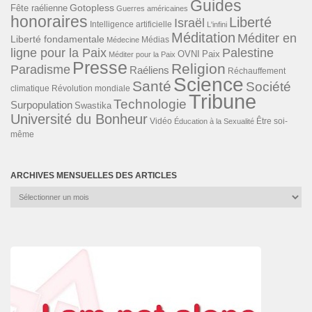
Guides
Gotopless
Fête raélienne
Guerres américaines
honoraires
Liberté
Israël
Intelligence artificielle
L'infini
Méditation
Méditer en
Liberté fondamentale
Médias
Médecine
ligne pour la Paix
Palestine
Paix
OVNI
Méditer pour la Paix
Presse
Religion
Paradisme
Raéliens
Réchauffement
Science
Santé
Société
Révolution mondiale
climatique
Tribune
Technologie
Surpopulation
Swastika
Université du Bonheur
Vidéo
Éducation à la Sexualité
Être soi-
même
ARCHIVES MENSUELLES DES ARTICLES
Archives
mensuelles
des
articles