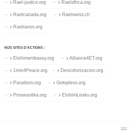
Rael-justice.org
Raelafrica.org
Raelcanada.org
Raelswiss.ch
Raelianos.org
NOS SITES D’ACTIONS :
Elohimembassy.org
Alliance4ET.org
1min4Peace.org
Descolonizacion.org
Paradism.org
Gotopless.org
Proswastika.org
ElohimLeaks.org