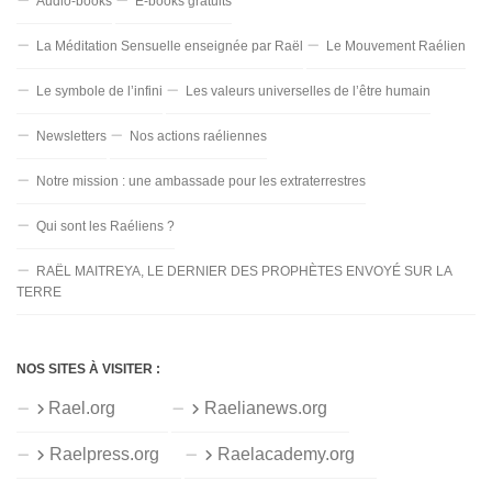
Audio-books
E-books gratuits
La Méditation Sensuelle enseignée par Raël
Le Mouvement Raélien
Le symbole de l’infini
Les valeurs universelles de l’être humain
Newsletters
Nos actions raéliennes
Notre mission : une ambassade pour les extraterrestres
Qui sont les Raéliens ?
RAËL MAITREYA, LE DERNIER DES PROPHÈTES ENVOYÉ SUR LA
TERRE
NOS SITES À VISITER :
Rael.org
Raelianews.org
Raelpress.org
Raelacademy.org