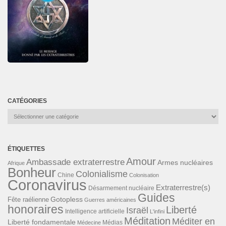
CATÉGORIES
Catégories
ÉTIQUETTES
Amour
Ambassade extraterrestre
Armes nucléaires
Afrique
Bonheur
Colonialisme
Chine
Colonisation
Coronavirus
Extraterrestre(s)
Désarmement nucléaire
Guides
Gotopless
Fête raélienne
Guerres américaines
honoraires
Liberté
Israël
Intelligence artificielle
L'infini
Méditation
Méditer en
Liberté fondamentale
Médias
Médecine