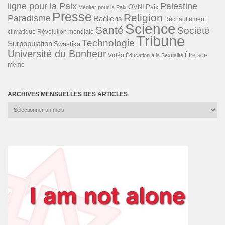
ligne pour la Paix
Palestine
Paix
OVNI
Méditer pour la Paix
Presse
Religion
Paradisme
Raéliens
Réchauffement
Science
Santé
Société
Révolution mondiale
climatique
Tribune
Technologie
Surpopulation
Swastika
Université du Bonheur
Vidéo
Éducation à la Sexualité
Être soi-
même
ARCHIVES MENSUELLES DES ARTICLES
Archives
mensuelles
des
articles