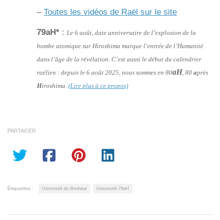
–
Toutes les vidéos de Raël sur le site
79aH*
:
Le 6 août, date anniversaire de l’explosion de la
bombe atomique sur Hiroshima marque l’entrée de l’Humanité
dans l’âge de la révélation. C’est aussi le début du calendrier
aH
raélien : depuis le 6 août 2025, nous sommes en 80
, 80
a
près
H
iroshima.
(Lire plus à ce propos)
PARTAGER
Étiquettes :
Université du Bonheur
Université-79aH