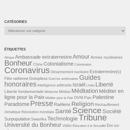
CATÉGORIES
Catégories
ÉTIQUETTES
Amour
Ambassade extraterrestre
Armes nucléaires
Afrique
Bonheur
Colonialisme
Chine
Colonisation
Coronavirus
Extraterrestre(s)
Désarmement nucléaire
Guides
Gotopless
Fête raélienne
Guerres américaines
honoraires
Liberté
Israël
Intelligence artificielle
L'infini
Méditation
Méditer en
Liberté fondamentale
Médias
Médecine
ligne pour la Paix
Palestine
Paix
OVNI
Méditer pour la Paix
Presse
Religion
Paradisme
Raéliens
Réchauffement
Science
Santé
Société
Révolution mondiale
climatique
Tribune
Technologie
Surpopulation
Swastika
Université du Bonheur
Vidéo
Éducation à la Sexualité
Être soi-