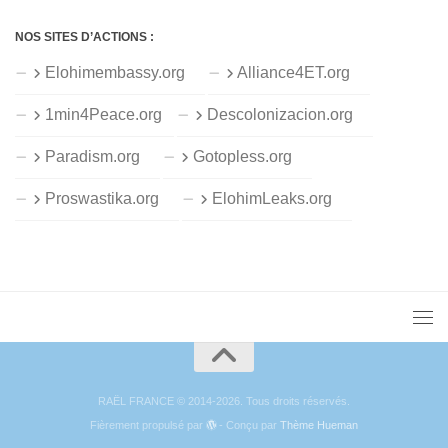
NOS SITES D’ACTIONS :
Elohimembassy.org
Alliance4ET.org
1min4Peace.org
Descolonizacion.org
Paradism.org
Gotopless.org
Proswastika.org
ElohimLeaks.org
RAËL FRANCE © 2014-2026. Tous droits réservés.
Fièrement propulsé par
- Conçu par
Thème Hueman