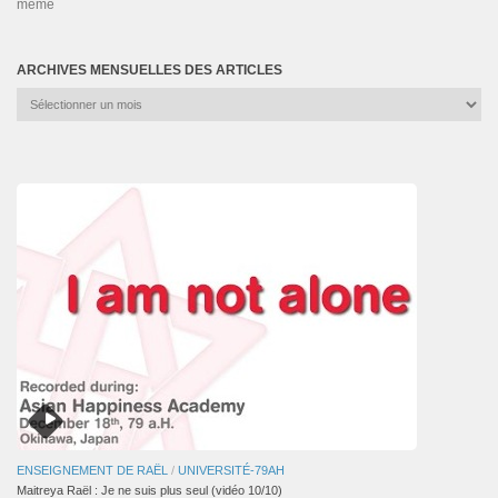
même
ARCHIVES MENSUELLES DES ARTICLES
Archives
mensuelles
des
articles
ENSEIGNEMENT DE RAËL
/
UNIVERSITÉ-79AH
Maitreya Raël : Je ne suis plus seul (vidéo 10/10)