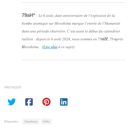
79aH*
:
Le 6 août, date anniversaire de l’explosion de la
bombe atomique sur Hiroshima marque l’entrée de l’Humanité
dans une période charnière. C’est aussi le début du calendrier
aH
raélien : depuis le 6 août 2024, nous sommes en 79
, 79
a
près
H
iroshima. (
Lire plus
à ce sujet)
PARTAGER
Étiquettes :
Paradisme
Vidéo