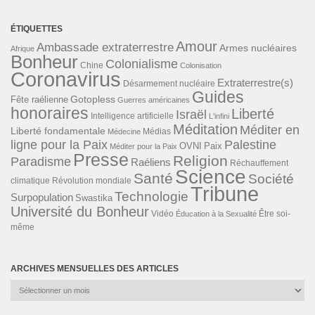
ÉTIQUETTES
Amour
Ambassade extraterrestre
Armes nucléaires
Afrique
Bonheur
Colonialisme
Chine
Colonisation
Coronavirus
Extraterrestre(s)
Désarmement nucléaire
Guides
Gotopless
Fête raélienne
Guerres américaines
honoraires
Liberté
Israël
Intelligence artificielle
L'infini
Méditation
Méditer en
Liberté fondamentale
Médias
Médecine
ligne pour la Paix
Palestine
Paix
OVNI
Méditer pour la Paix
Presse
Religion
Paradisme
Raéliens
Réchauffement
Science
Santé
Société
Révolution mondiale
climatique
Tribune
Technologie
Surpopulation
Swastika
Université du Bonheur
Vidéo
Éducation à la Sexualité
Être soi-
même
ARCHIVES MENSUELLES DES ARTICLES
Archives
mensuelles
des