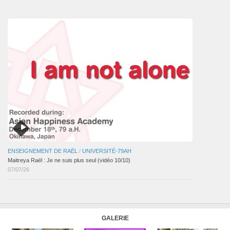
articles
ENSEIGNEMENT DE RAËL
/
UNIVERSITÉ-79AH
Maitreya Raël : Je ne suis plus seul (vidéo 10/10)
07/07/26
GALERIE