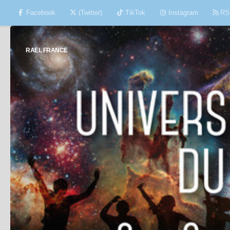
Facebook
(Twitter)
TikTok
Instagram
RS
Skip to content
RAËL FRANCE