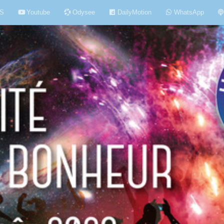
S
Youtube
Odysee
DailyMotion
WhatsApp