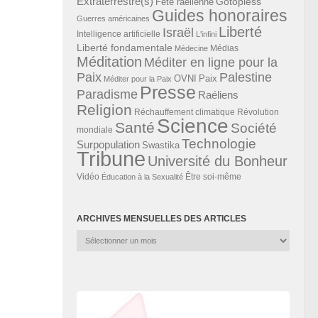
Extraterrestre(s)
Gotopless
Fête raélienne
Guides honoraires
Guerres américaines
Liberté
Israël
Intelligence artificielle
L'infini
Liberté fondamentale
Médias
Médecine
Méditation
Méditer en ligne pour la
Paix
Palestine
Paix
OVNI
Méditer pour la Paix
Presse
Paradisme
Raéliens
Religion
Révolution
Réchauffement climatique
Science
Santé
Société
mondiale
Technologie
Surpopulation
Swastika
Tribune
Université du Bonheur
Vidéo
Éducation à la Sexualité
Être soi-même
ARCHIVES MENSUELLES DES ARTICLES
Archives
mensuelles
des
articles