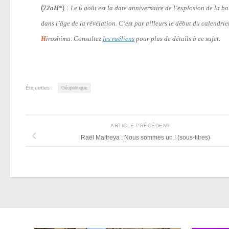
(
72aH*
) :
Le 6 août est la date anniversaire de l’explosion de la 
dans l’âge de la révélation. C’est par ailleurs le début du calendri
H
iroshima. Consultez
les raéliens
pour plus de détails à ce sujet.
Étiquettes :
Géopolitique
ARTICLE PRÉCÉDENT
Raël Maitreya : Nous sommes un ! (sous-titres)