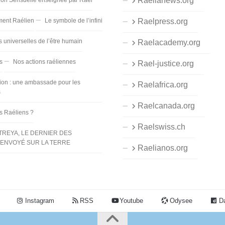
Raelianews.org
ent Raélien
Le symbole de l’infini
Raelpress.org
s universelles de l’être humain
Raelacademy.org
s
Nos actions raéliennes
Rael-justice.org
ion : une ambassade pour les
Raelafrica.org
s
Raelcanada.org
es Raéliens ?
Raelswiss.ch
TREYA, LE DERNIER DES
ENVOYÉ SUR LA TERRE
Raelianos.org
Instagram
RSS
Youtube
Odysee
Da