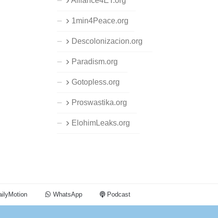
Alliance4ET.org
1min4Peace.org
Descolonizacion.org
Paradism.org
Gotopless.org
Proswastika.org
ElohimLeaks.org
ilyMotion
WhatsApp
Podcast