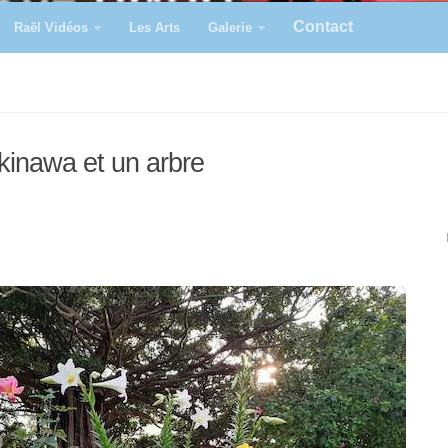
Contact
Raël Vidéos
Les Arts
Galerie
kinawa et un arbre