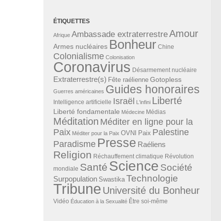
ÉTIQUETTES
Amour
Ambassade extraterrestre
Afrique
Bonheur
Armes nucléaires
Chine
Colonialisme
Colonisation
Coronavirus
Désarmement nucléaire
Extraterrestre(s)
Gotopless
Fête raélienne
Guides honoraires
Guerres américaines
Liberté
Israël
Intelligence artificielle
L'infini
Liberté fondamentale
Médias
Médecine
Méditation
Méditer en ligne pour la
Paix
Palestine
Paix
OVNI
Méditer pour la Paix
Presse
Paradisme
Raéliens
Religion
Révolution
Réchauffement climatique
Science
Santé
Société
mondiale
Technologie
Surpopulation
Swastika
Tribune
Université du Bonheur
Vidéo
Éducation à la Sexualité
Être soi-même