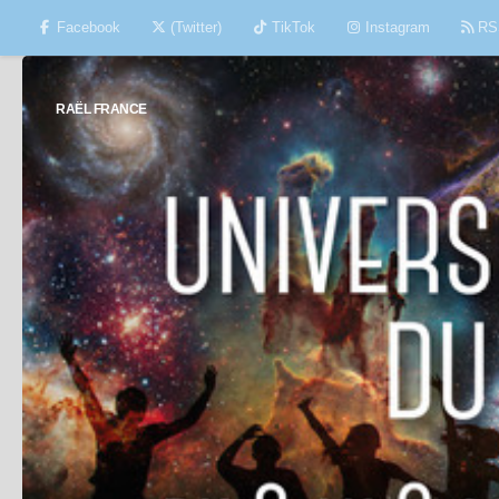
Facebook
(Twitter)
TikTok
Instagram
RS
Skip to content
RAËL FRANCE