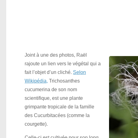
Joint à une des photos, Raël
rajoute un lien vers le végétal qui a
fait l’objet d’un cliché.
Selon
Wikipédia,
Trichosanthes
cucumerina de son nom
scientifique, est une plante
grimpante tropicale de la famille
des Cucurbitacées (comme la
courgette).
Celle-ci est cultivée pour son long