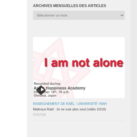
ARCHIVES MENSUELLES DES ARTICLES
Archives
mensuelles
des
articles
ENSEIGNEMENT DE RAËL
/
UNIVERSITÉ-79AH
Maitreya Raël : Je ne suis plus seul (vidéo 10/10)
07/07/26