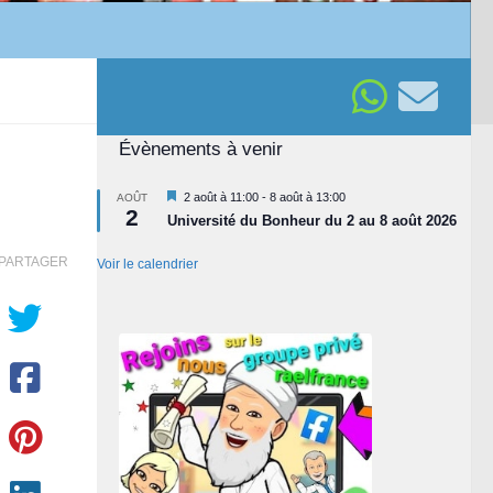
Évènements à venir
Mis
2 août à 11:00
-
8 août à 13:00
AOÛT
2
en
Université du Bonheur du 2 au 8 août 2026
avant
PARTAGER
Voir le calendrier