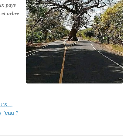
ux pays
cet arbre
leurs…
 l’eau ?