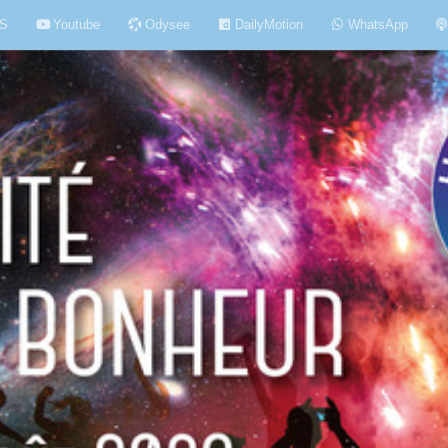
S
Youtube
Odysee
DailyMotion
WhatsApp