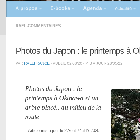
À propos
E-books
Agenda
Actualité
RAËL-COMMENTAIRES
Photos du Japon : le printemps à O
PAR
RAELFRANCE
· PUBLIÉ
02/08/20
· MIS À JOUR
28/05/22
Photos du Japon : le
printemps à Okinawa et un
arbre placé.. au milieu de la
route
– Article mis à jour le 2 Août 74aH*/ 2020 –