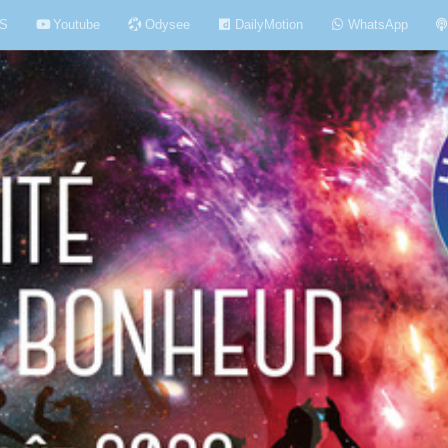
S
Youtube
Odysee
DailyMotion
WhatsApp