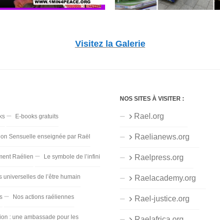
Visitez la Galerie
NOS SITES À VISITER :
Rael.org
ks
E-books gratuits
Raelianews.org
ion Sensuelle enseignée par Raël
ent Raélien
Le symbole de l’infini
Raelpress.org
s universelles de l’être humain
Raelacademy.org
s
Nos actions raéliennes
Rael-justice.org
ion : une ambassade pour les
Raelafrica.org