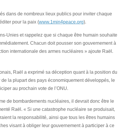
és dans de nombreux lieux publics pour inviter chaque
iter pour la paix (
www.1min4peace.org
).
ons-Unies et rappelez que si chaque être humain souhaite
ir immédiatement. Chacun doit pousser son gouvernement à
iction internationale des armes nucléaires » ajoute Raël.
nais, Raël a exprimé sa déception quant à la position du
tar de la plupart des pays économiquement développés, le
ciper au prochain vote de l’ONU.
time de bombardements nucléaires, il devrait donc être le
menté Raël. « Si une catastrophe nucléaire se produisait,
raient la responsabilité, ainsi que tous les êtres humains
hes visant à obliger leur gouvernement à participer à ce