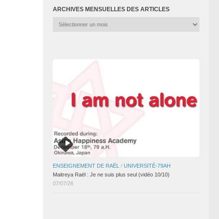
ARCHIVES MENSUELLES DES ARTICLES
Archives
mensuelles
des
articles
ENSEIGNEMENT DE RAËL
/
UNIVERSITÉ-79AH
Maitreya Raël : Je ne suis plus seul (vidéo 10/10)
07/07/26