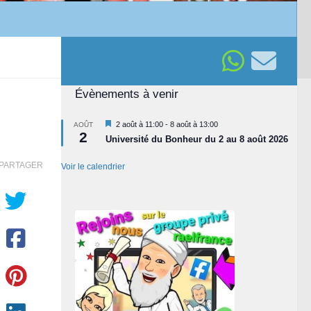
Évènements à venir
Mis
2 août à 11:00
-
8 août à 13:00
AOÛT
2
en
Université du Bonheur du 2 au 8 août 2026
avant
PARTAGER
Voir le calendrier