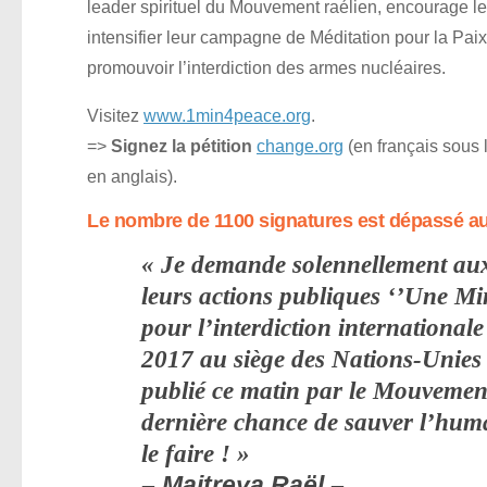
leader spirituel du Mouvement raélien, encourage le
intensifier leur campagne de Méditation pour la Paix
promouvoir l’interdiction des armes nucléaires.
Visitez
www.1min4peace.org
.
=>
Signez la pétition
change.org
(en français sous 
en anglais).
Le nombre de 1100 signatures est dépassé au 
« Je demande solennellement aux
leurs actions publiques ‘’Une Min
pour l’interdiction internationale
2017 au siège des Nations-Unies
publié ce matin par le Mouvement
dernière chance de sauver l’huma
le faire ! »
– Maitreya Raël –