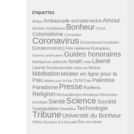
ÉTIQUETTES
Amour
Ambassade extraterrestre
Afrique
Bonheur
Armes nucléaires
Chine
Colonialisme
Colonisation
Coronavirus
Désarmement nucléaire
Extraterrestre(s)
Gotopless
Fête raélienne
Guides honoraires
Guerres américaines
Liberté
Israël
Intelligence artificielle
L'infini
Liberté fondamentale
Médias
Médecine
Méditation
Méditer en ligne pour la
Paix
Palestine
Paix
OVNI
Méditer pour la Paix
Presse
Paradisme
Raéliens
Religion
Révolution
Réchauffement climatique
Science
Santé
Société
mondiale
Technologie
Surpopulation
Swastika
Tribune
Université du Bonheur
Vidéo
Éducation à la Sexualité
Être soi-même