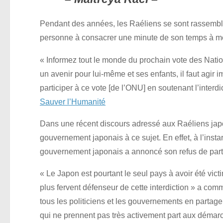
Pendant des années, les Raéliens se sont rassembl
personne à consacrer une minute de son temps à méd
« Informez tout le monde du prochain vote des Nati
un avenir pour lui-même et ses enfants, il faut ag
participer à ce vote [de l’ONU] en soutenant l’interd
Sauver l’Humanité
Dans une récent discours adressé aux Raéliens japo
gouvernement japonais à ce sujet. En effet, à l’ins
gouvernement japonais a annoncé son refus de parti
« Le Japon est pourtant le seul pays à avoir été vic
plus fervent défenseur de cette interdiction » a com
tous les politiciens et les gouvernements en partage
qui ne prennent pas très activement part aux démarc