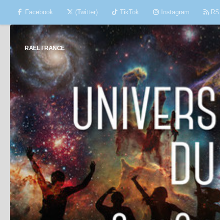
Facebook
(Twitter)
TikTok
Instagram
RS
Skip to content
RAËL FRANCE