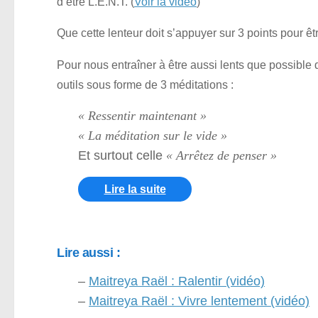
d’être L.E.N.T. (
Voir la vidéo
)
Que cette lenteur doit s’appuyer sur 3 points pour êtr
Pour nous entraîner à être aussi lents que possible
outils sous forme de 3 méditations :
« Ressentir maintenant »
« La méditation sur le vide »
Et surtout celle
« Arrêtez de penser »
Lire la suite
Lire aussi :
–
Maitreya Raël : Ralentir (vidéo)
–
Maitreya Raël : Vivre lentement (vidéo)