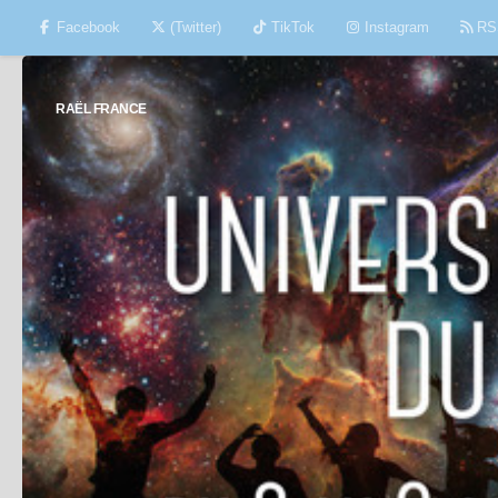
Facebook
(Twitter)
TikTok
Instagram
RS
Skip to content
RAËL FRANCE