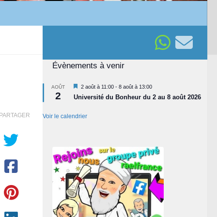
Évènements à venir
Mis
2 août à 11:00
-
8 août à 13:00
AOÛT
2
en
Université du Bonheur du 2 au 8 août 2026
avant
PARTAGER
Voir le calendrier