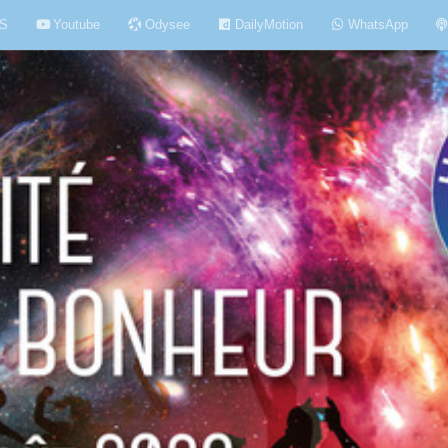
S
Youtube
Odysee
DailyMotion
WhatsApp