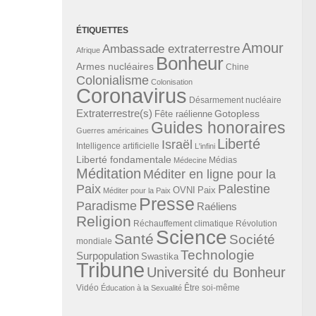
ÉTIQUETTES
Amour
Ambassade extraterrestre
Afrique
Bonheur
Armes nucléaires
Chine
Colonialisme
Colonisation
Coronavirus
Désarmement nucléaire
Extraterrestre(s)
Gotopless
Fête raélienne
Guides honoraires
Guerres américaines
Liberté
Israël
Intelligence artificielle
L'infini
Liberté fondamentale
Médias
Médecine
Méditation
Méditer en ligne pour la
Paix
Palestine
Paix
OVNI
Méditer pour la Paix
Presse
Paradisme
Raéliens
Religion
Révolution
Réchauffement climatique
Science
Santé
Société
mondiale
Technologie
Surpopulation
Swastika
Tribune
Université du Bonheur
Vidéo
Éducation à la Sexualité
Être soi-même