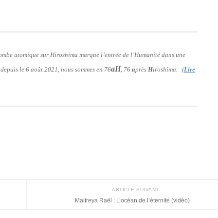
 bombe atomique sur Hiroshima marque l’entrée de l’Humanité dans une
aH
: depuis le 6 août 2021, nous sommes en 76
, 76
a
près
H
iroshima. (
Lire
ARTICLE SUIVANT
Maitreya Raël : L’océan de l’éternité (vidéo)