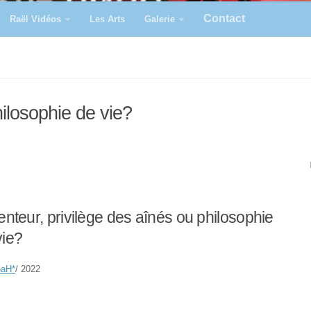
Contact
Raël Vidéos
Les Arts
Galerie
hilosophie de vie?
enteur, privilège des aînés ou philosophie
vie?
6aH
*
/ 2022