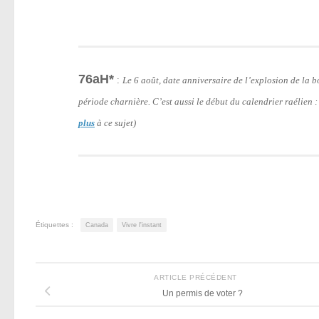
76aH*
:
Le 6 août, date anniversaire de l’explosion de la
période charnière. C’est aussi le début du calendrier raélien 
plus
à ce sujet)
Étiquettes :
Canada
Vivre l'instant
ARTICLE PRÉCÉDENT
Un permis de voter ?