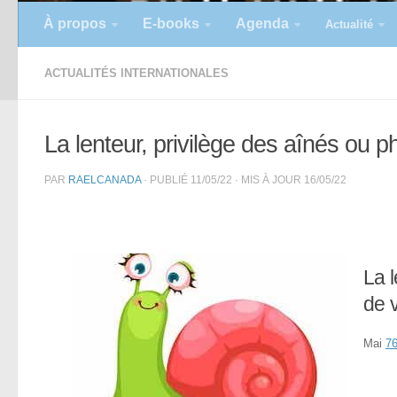
À propos
E-books
Agenda
Actualité
ACTUALITÉS INTERNATIONALES
La lenteur, privilège des aînés ou p
PAR
RAELCANADA
· PUBLIÉ
11/05/22
· MIS À JOUR
16/05/22
La l
de 
Mai
7