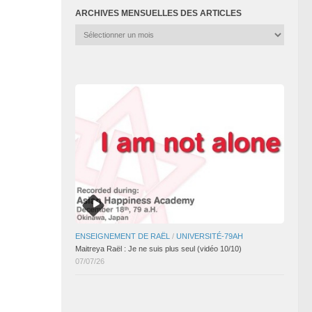
ARCHIVES MENSUELLES DES ARTICLES
Archives
mensuelles
des
articles
ENSEIGNEMENT DE RAËL
/
UNIVERSITÉ-79AH
Maitreya Raël : Je ne suis plus seul (vidéo 10/10)
07/07/26