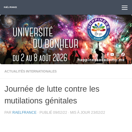
Skip to content
RAËL FRANCE
ACTUALITÉS INTERNATIONALES
Journée de lutte contre les
mutilations génitales
PAR
RAELFRANCE
· PUBLIÉ
09/02/22
· MIS À JOUR
23/02/22