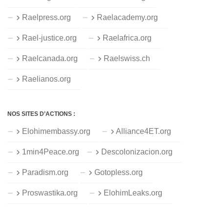
Raelpress.org
Raelacademy.org
Rael-justice.org
Raelafrica.org
Raelcanada.org
Raelswiss.ch
Raelianos.org
NOS SITES D’ACTIONS :
Elohimembassy.org
Alliance4ET.org
1min4Peace.org
Descolonizacion.org
Paradism.org
Gotopless.org
Proswastika.org
ElohimLeaks.org