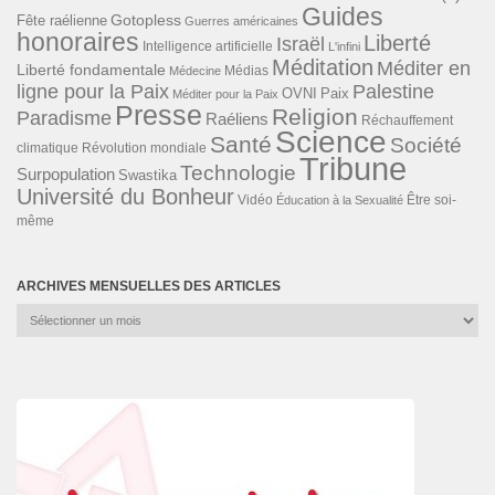
Guides
Gotopless
Fête raélienne
Guerres américaines
honoraires
Liberté
Israël
Intelligence artificielle
L'infini
Méditation
Méditer en
Liberté fondamentale
Médias
Médecine
ligne pour la Paix
Palestine
Paix
OVNI
Méditer pour la Paix
Presse
Religion
Paradisme
Raéliens
Réchauffement
Science
Santé
Société
Révolution mondiale
climatique
Tribune
Technologie
Surpopulation
Swastika
Université du Bonheur
Vidéo
Éducation à la Sexualité
Être soi-
même
ARCHIVES MENSUELLES DES ARTICLES
Archives
mensuelles
des
articles