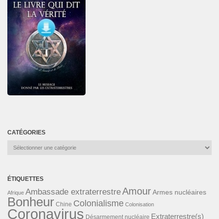
CATÉGORIES
Catégories
ÉTIQUETTES
Amour
Ambassade extraterrestre
Armes nucléaires
Afrique
Bonheur
Colonialisme
Chine
Colonisation
Coronavirus
Extraterrestre(s)
Désarmement nucléaire