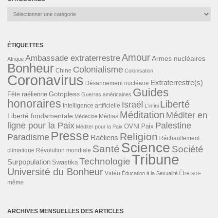
Catégories
ÉTIQUETTES
Amour
Ambassade extraterrestre
Armes nucléaires
Afrique
Bonheur
Colonialisme
Chine
Colonisation
Coronavirus
Extraterrestre(s)
Désarmement nucléaire
Guides
Gotopless
Fête raélienne
Guerres américaines
honoraires
Liberté
Israël
Intelligence artificielle
L'infini
Méditation
Méditer en
Liberté fondamentale
Médias
Médecine
ligne pour la Paix
Palestine
Paix
OVNI
Méditer pour la Paix
Presse
Religion
Paradisme
Raéliens
Réchauffement
Science
Santé
Société
Révolution mondiale
climatique
Tribune
Technologie
Surpopulation
Swastika
Université du Bonheur
Vidéo
Éducation à la Sexualité
Être soi-
même
ARCHIVES MENSUELLES DES ARTICLES