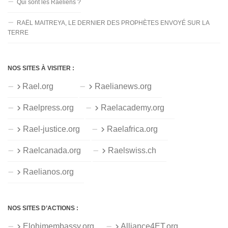
Qui sont les Raéliens ?
RAËL MAITREYA, LE DERNIER DES PROPHÈTES ENVOYÉ SUR LA
TERRE
NOS SITES À VISITER :
Rael.org
Raelianews.org
Raelpress.org
Raelacademy.org
Rael-justice.org
Raelafrica.org
Raelcanada.org
Raelswiss.ch
Raelianos.org
NOS SITES D’ACTIONS :
Elohimembassy.org
Alliance4ET.org