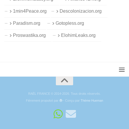
1min4Peace.org
Descolonizacion.org
Paradism.org
Gotopless.org
Proswastika.org
ElohimLeaks.org
RAËL FRANCE © 2014-2026. Tous droits réservés.
Fièrement propulsé par
- Conçu par
Thème Hueman