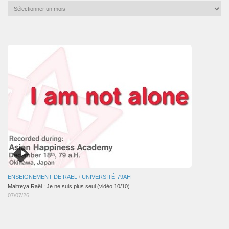
Archives
mensuelles
des
articles
ENSEIGNEMENT DE RAËL
/
UNIVERSITÉ-79AH
Maitreya Raël : Je ne suis plus seul (vidéo 10/10)
07/07/26