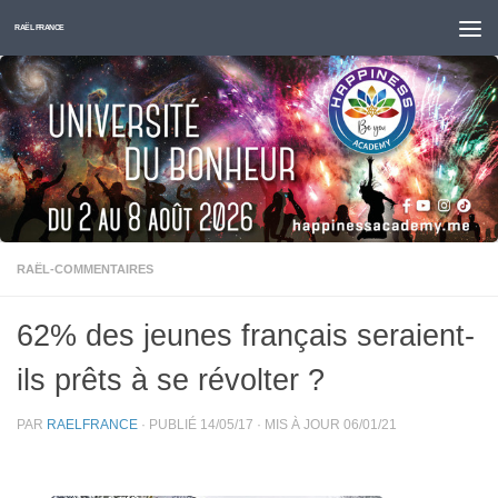
Skip to content
RAËL FRANCE
RAËL-COMMENTAIRES
62% des jeunes français seraient-
ils prêts à se révolter ?
PAR
RAELFRANCE
· PUBLIÉ
14/05/17
· MIS À JOUR
06/01/21