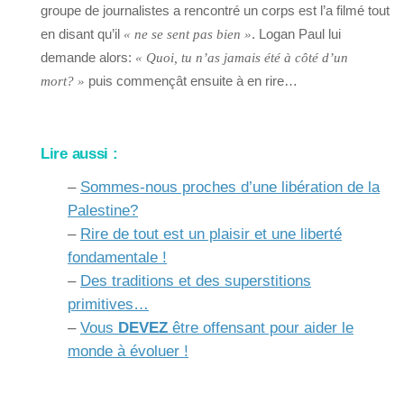
groupe de journalistes a rencontré un corps est l’a filmé tout
en disant qu’il
. Logan Paul lui
« ne se sent pas bien »
demande alors:
« Quoi, tu n’as jamais été à côté d’un
puis commençât ensuite à en rire…
mort? »
Lire aussi :
–
Sommes-nous proches d’une libération de la
Palestine?
–
Rire de tout est un plaisir et une liberté
fondamentale !
–
Des traditions et des superstitions
primitives…
–
Vous
DEVEZ
être offensant pour aider le
monde à évoluer !