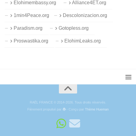
Elohimembassy.org
Alliance4ET.org
1min4Peace.org
Descolonizacion.org
Paradism.org
Gotopless.org
Proswastika.org
ElohimLeaks.org
RAËL FRANCE © 2014-2026. Tous droits réservés.
Fièrement propulsé par
- Conçu par
Thème Hueman