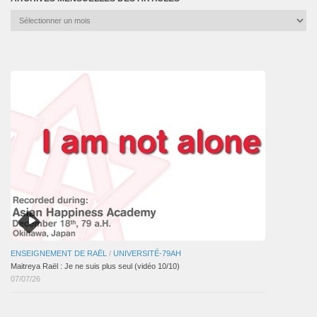
Archives
mensuelles
des
articles
ENSEIGNEMENT DE RAËL
/
UNIVERSITÉ-79AH
Maitreya Raël : Je ne suis plus seul (vidéo 10/10)
07/07/26