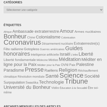
CATÉGORIES
Catégories
ÉTIQUETTES
Amour
Ambassade extraterrestre
Armes nucléaires
Afrique
Bonheur
Colonialisme
Chine
Colonisation
Coronavirus
Extraterrestre(s)
Désarmement nucléaire
Guides
Gotopless
Fête raélienne
Guerres américaines
honoraires
Liberté
Israël
Intelligence artificielle
L'infini
Méditation
Méditer en
Liberté fondamentale
Médias
Médecine
ligne pour la Paix
Palestine
Paix
OVNI
Méditer pour la Paix
Presse
Religion
Paradisme
Raéliens
Réchauffement
Science
Santé
Société
Révolution mondiale
climatique
Tribune
Technologie
Surpopulation
Swastika
Université du Bonheur
Vidéo
Éducation à la Sexualité
Être soi-
même
ARCHIVES MENSUELLES DES ARTICLES