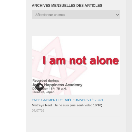
ARCHIVES MENSUELLES DES ARTICLES
Archives
mensuelles
des
articles
ENSEIGNEMENT DE RAËL
/
UNIVERSITÉ-79AH
Maitreya Raël : Je ne suis plus seul (vidéo 10/10)
07/07/26