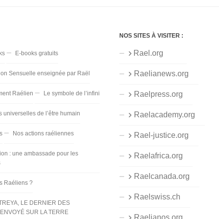
NOS SITES À VISITER :
Rael.org
ks
E-books gratuits
Raelianews.org
ion Sensuelle enseignée par Raël
ent Raélien
Le symbole de l’infini
Raelpress.org
s universelles de l’être humain
Raelacademy.org
s
Nos actions raéliennes
Rael-justice.org
ion : une ambassade pour les
Raelafrica.org
s
Raelcanada.org
es Raéliens ?
Raelswiss.ch
TREYA, LE DERNIER DES
ENVOYÉ SUR LA TERRE
Raelianos.org