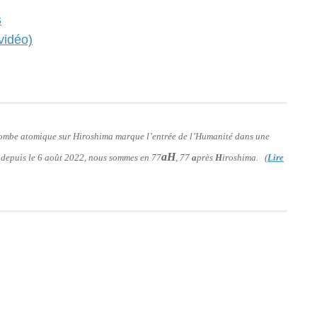
s
vidéo)
 bombe atomique sur Hiroshima marque l’entrée de l’Humanité dans une
aH
: depuis le 6 août 2022, nous sommes en 77
, 77
a
près
H
iroshima. (
Lire