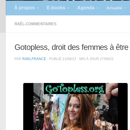
À propos
E-books
Agenda
Actualité
RAËL-COMMENTAIRES
Gotopless, droit des femmes à être 
PAR
RAELFRANCE
· PUBLIÉ
21/08/22
· MIS À JOUR
27/08/22