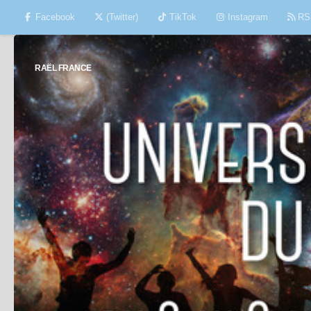
Facebook
(Twitter)
TikTok
Instagram
RS
Skip to content
RAËL FRANCE