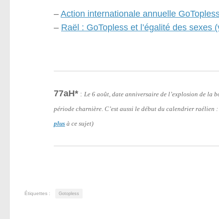
–
Action internationale annuelle GoToples
–
Raël : GoTopless et l’égalité des sexes (
77aH*
:
Le 6 août, date anniversaire de l’explosion de la
période charnière. C’est aussi le début du calendrier raélien 
plus
à ce sujet)
Étiquettes :
Gotopless