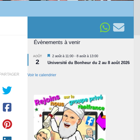
Évènements à venir
Mis
2 août à 11:00
-
8 août à 13:00
AOÛT
2
en
Université du Bonheur du 2 au 8 août 2026
avant
PARTAGER
Voir le calendrier