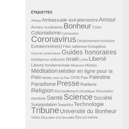
ÉTIQUETTES
Amour
Ambassade extraterrestre
Afrique
Bonheur
Armes nucléaires
Chine
Colonialisme
Colonisation
Coronavirus
Désarmement nucléaire
Extraterrestre(s)
Gotopless
Fête raélienne
Guides honoraires
Guerres américaines
Liberté
Israël
Intelligence artificielle
L'infini
Liberté fondamentale
Médias
Médecine
Méditation
Méditer en ligne pour la
Paix
Palestine
Paix
OVNI
Méditer pour la Paix
Presse
Paradisme
Raéliens
Religion
Révolution
Réchauffement climatique
Science
Santé
Société
mondiale
Technologie
Surpopulation
Swastika
Tribune
Université du Bonheur
Vidéo
Éducation à la Sexualité
Être soi-même