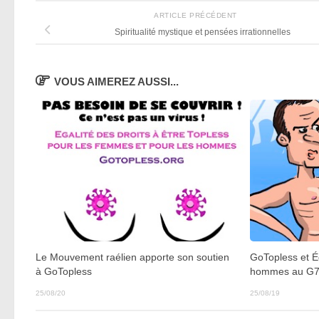
ARTICLE PRÉCÉDENT
Spiritualité mystique et pensées irrationnelles
VOUS AIMEREZ AUSSI...
Le Mouvement raélien apporte son soutien
GoTopless et É
à GoTopless
hommes au G
25/08/20
25/08/19