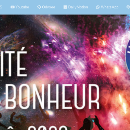
S
Youtube
Odysee
DailyMotion
WhatsApp