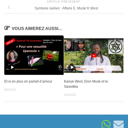
ARTICLE PRÉCÉDENT
Symbole raélien : Affaire E. Musk/ K.West
VOUS AIMEREZ AUSSI...
Et si en plus on parlait d’amour
Kanye West, Elon Musk et le
Swastika
30/11/22
18/12/22