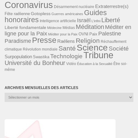
Coronavirus
Extraterrestre(s)
Désarmement nucléaire
Guides
Gotopless
Fête raélienne
Guerres américaines
honoraires
Liberté
Israël
Intelligence artificielle
L'infini
Méditation
Méditer en
Liberté fondamentale
Médias
Médecine
ligne pour la Paix
Palestine
Paix
OVNI
Méditer pour la Paix
Presse
Religion
Paradisme
Raéliens
Réchauffement
Science
Santé
Société
Révolution mondiale
climatique
Tribune
Technologie
Surpopulation
Swastika
Université du Bonheur
Vidéo
Éducation à la Sexualité
Être soi-
même
ARCHIVES MENSUELLES DES ARTICLES
Archives
mensuelles
des
articles