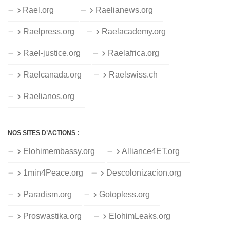
Rael.org
Raelianews.org
Raelpress.org
Raelacademy.org
Rael-justice.org
Raelafrica.org
Raelcanada.org
Raelswiss.ch
Raelianos.org
NOS SITES D’ACTIONS :
Elohimembassy.org
Alliance4ET.org
1min4Peace.org
Descolonizacion.org
Paradism.org
Gotopless.org
Proswastika.org
ElohimLeaks.org