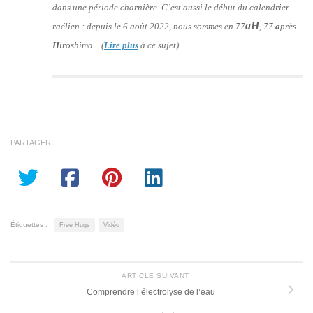
dans une période charnière. C’est aussi le début du calendrier
aH
raélien : depuis le 6 août 2022, nous sommes en 77
, 77
a
près
H
iroshima. (
Lire plus
à ce sujet)
PARTAGER
Étiquettes :
Free Hugs
Vidéo
ARTICLE SUIVANT
Comprendre l’électrolyse de l’eau