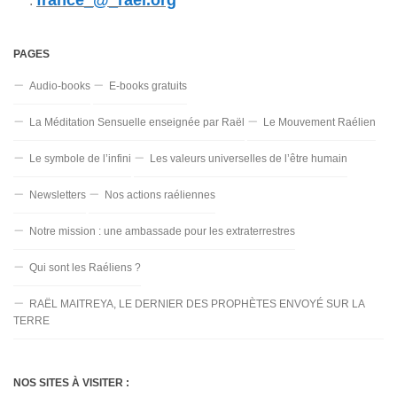
france_@_rael.org
:
PAGES
Audio-books
E-books gratuits
La Méditation Sensuelle enseignée par Raël
Le Mouvement Raélien
Le symbole de l’infini
Les valeurs universelles de l’être humain
Newsletters
Nos actions raéliennes
Notre mission : une ambassade pour les extraterrestres
Qui sont les Raéliens ?
RAËL MAITREYA, LE DERNIER DES PROPHÈTES ENVOYÉ SUR LA
TERRE
NOS SITES À VISITER :