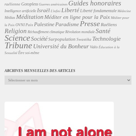
Guides honoraires
Gotopless
raélienne
Guerres américaines
Liberté
Israël
Liberté fondamentale
Intelligence artificielle
L'infini
Médecine
Méditation
Méditer en ligne pour la Paix
Médias
Méditer pour
Presse
Palestine
Paradisme
Raéliens
Paix
OVNI
la Paix
Religion
Santé
Révolution mondiale
Réchauffement climatique
Science
Technologie
Société
Surpopulation
Swastika
Tribune
Université du Bonheur
Vidéo
Éducation à la
Être soi-même
Sexualité
ARCHIVES MENSUELLES DES ARTICLES
Archives
mensuelles
des
articles