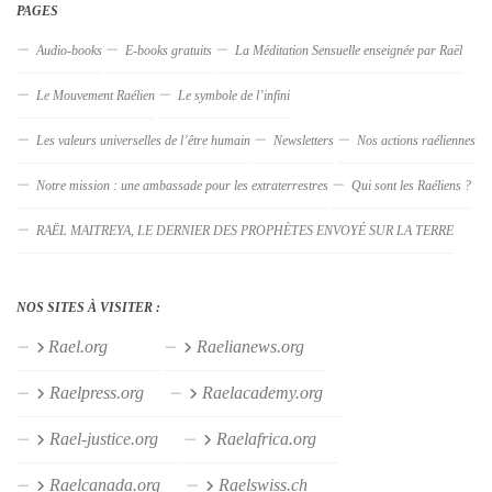
PAGES
Audio-books
E-books gratuits
La Méditation Sensuelle enseignée par Raël
Le Mouvement Raélien
Le symbole de l’infini
Les valeurs universelles de l’être humain
Newsletters
Nos actions raéliennes
Notre mission : une ambassade pour les extraterrestres
Qui sont les Raéliens ?
RAËL MAITREYA, LE DERNIER DES PROPHÈTES ENVOYÉ SUR LA TERRE
NOS SITES À VISITER :
Rael.org
Raelianews.org
Raelpress.org
Raelacademy.org
Rael-justice.org
Raelafrica.org
Raelcanada.org
Raelswiss.ch