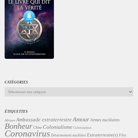
CATÉGORIES
Catégories
ÉTIQUETTES
Amour
Ambassade extraterrestre
Armes nucléaires
Afrique
Bonheur
Colonialisme
Chine
Colonisation
Coronavirus
Extraterrestre(s)
Désarmement nucléaire
Fête