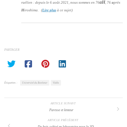
aH
raélien : depuis le 6 août 2021, nous sommes en 76
, 76
a
près
H
iroshima. (
Lire plus
à ce sujet)
PARTAGER
Étiquettes :
Université du Bonheur
Vidéo
ARTICLE SUIVANT
Paresse et lenteur
ARTICLE PRÉCÉDENT
Du bois cultivé en laboratoire pour la 3D