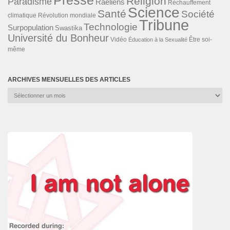
Presse
Religion
Paradisme
Raéliens
Réchauffement
Science
Santé
Société
Révolution mondiale
climatique
Tribune
Technologie
Surpopulation
Swastika
Université du Bonheur
Vidéo
Éducation à la Sexualité
Être soi-
même
ARCHIVES MENSUELLES DES ARTICLES
Archives
mensuelles
des
articles