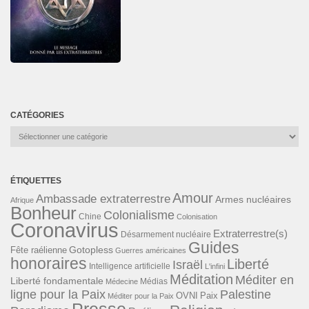
CATÉGORIES
Catégories
ÉTIQUETTES
Amour
Ambassade extraterrestre
Armes nucléaires
Afrique
Bonheur
Colonialisme
Chine
Colonisation
Coronavirus
Extraterrestre(s)
Désarmement nucléaire
Guides
Gotopless
Fête raélienne
Guerres américaines
honoraires
Liberté
Israël
Intelligence artificielle
L'infini
Méditation
Méditer en
Liberté fondamentale
Médias
Médecine
ligne pour la Paix
Palestine
Paix
OVNI
Méditer pour la Paix