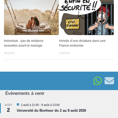
Arrivée d’une dictature dans une
Indonésie : pas de relations
France endormie
sexuelles avant le mariage
22/08/16
08/12/22
Évènements à venir
Mis
2 août à 11:00
-
8 août à 13:00
AOÛT
2
en
Université du Bonheur du 2 au 8 août 2026
avant