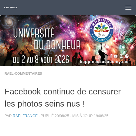
Skip to content
RAËL FRANCE
RAËL-COMMENTAIRES
Facebook continue de censurer
les photos seins nus !
PAR
RAELFRANCE
· PUBLIÉ
20/08/25
· MIS À JOUR
19/08/25