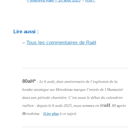
– Maitreya Raël – 16 août 2025
/
80aH
*
Lire aussi :
–
Tous les commentaires de Raël
80aH*
:
Le 6 août, date anniversaire de l’explosion de la
bombe atomique sur Hiroshima marque l’entrée de l’Humanité
dans une période charnière. C’est aussi le début du calendrier
aH
raélien : depuis le 6 août 2025, nous sommes en 80
, 80
a
près
H
iroshima. (
Lire plus
à ce sujet)