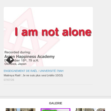
articles
ENSEIGNEMENT DE RAËL
/
UNIVERSITÉ-79AH
Maitreya Raël : Je ne suis plus seul (vidéo 10/10)
07/07/26
GALERIE