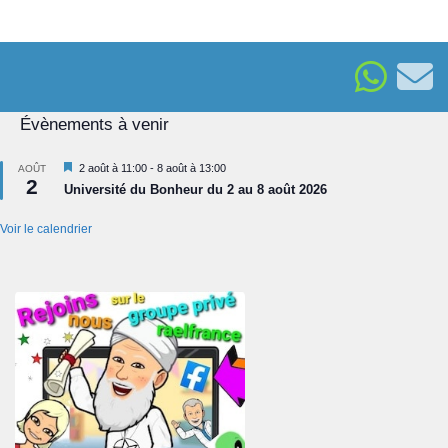
Évènements à venir
Mis
2 août à 11:00
-
8 août à 13:00
AOÛT
2
en
Université du Bonheur du 2 au 8 août 2026
avant
Voir le calendrier