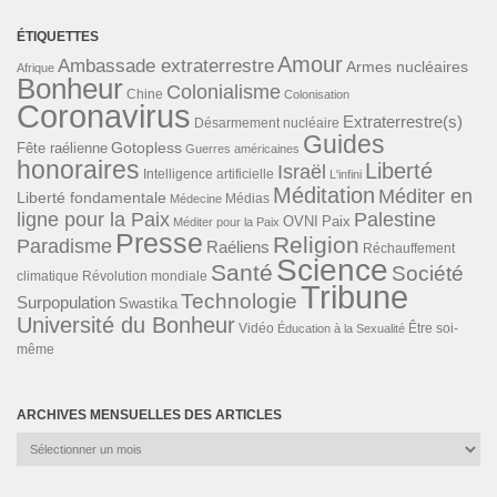
ÉTIQUETTES
Amour
Ambassade extraterrestre
Armes nucléaires
Afrique
Bonheur
Colonialisme
Chine
Colonisation
Coronavirus
Extraterrestre(s)
Désarmement nucléaire
Guides
Gotopless
Fête raélienne
Guerres américaines
honoraires
Liberté
Israël
Intelligence artificielle
L'infini
Méditation
Méditer en
Liberté fondamentale
Médias
Médecine
ligne pour la Paix
Palestine
Paix
OVNI
Méditer pour la Paix
Presse
Religion
Paradisme
Raéliens
Réchauffement
Science
Santé
Société
Révolution mondiale
climatique
Tribune
Technologie
Surpopulation
Swastika
Université du Bonheur
Vidéo
Éducation à la Sexualité
Être soi-
même
ARCHIVES MENSUELLES DES ARTICLES
Archives
mensuelles
des