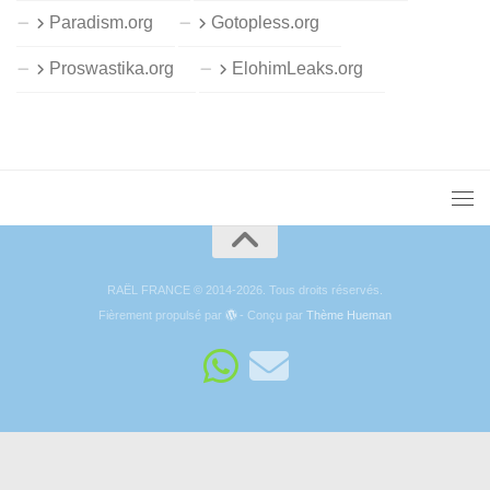
Paradism.org
Gotopless.org
Proswastika.org
ElohimLeaks.org
RAËL FRANCE © 2014-2026. Tous droits réservés.
Fièrement propulsé par
- Conçu par
Thème Hueman