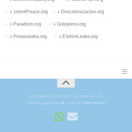
1min4Peace.org
Descolonizacion.org
Paradism.org
Gotopless.org
Proswastika.org
ElohimLeaks.org
RAËL FRANCE © 2014-2026. Tous droits réservés.
Fièrement propulsé par
- Conçu par
Thème Hueman