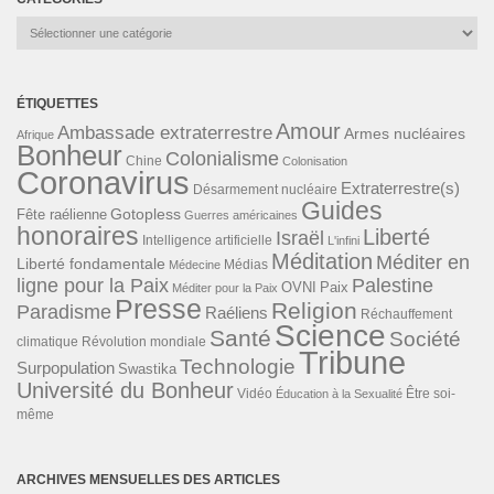
Catégories
ÉTIQUETTES
Amour
Ambassade extraterrestre
Armes nucléaires
Afrique
Bonheur
Colonialisme
Chine
Colonisation
Coronavirus
Extraterrestre(s)
Désarmement nucléaire
Guides
Gotopless
Fête raélienne
Guerres américaines
honoraires
Liberté
Israël
Intelligence artificielle
L'infini
Méditation
Méditer en
Liberté fondamentale
Médias
Médecine
ligne pour la Paix
Palestine
Paix
OVNI
Méditer pour la Paix
Presse
Religion
Paradisme
Raéliens
Réchauffement
Science
Santé
Société
Révolution mondiale
climatique
Tribune
Technologie
Surpopulation
Swastika
Université du Bonheur
Vidéo
Éducation à la Sexualité
Être soi-
même
ARCHIVES MENSUELLES DES ARTICLES