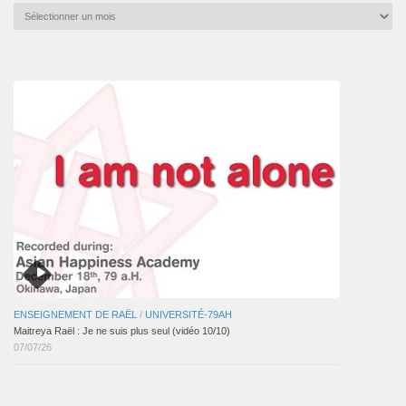
Archives
mensuelles
des
articles
ENSEIGNEMENT DE RAËL
/
UNIVERSITÉ-79AH
Maitreya Raël : Je ne suis plus seul (vidéo 10/10)
07/07/26