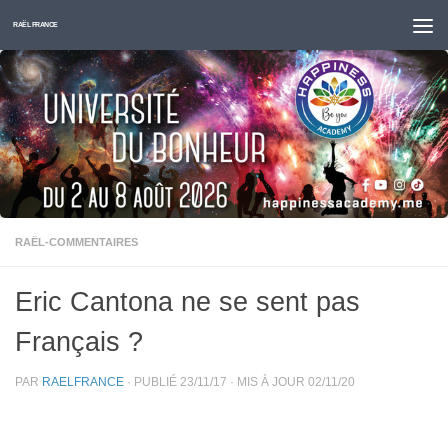
Skip to content
RAËL FRANCE
RAËL-COMMENTAIRES
Eric Cantona ne se sent pas
Français ?
PAR
RAELFRANCE
· PUBLIÉ
23/11/17
· MIS À JOUR
02/11/20