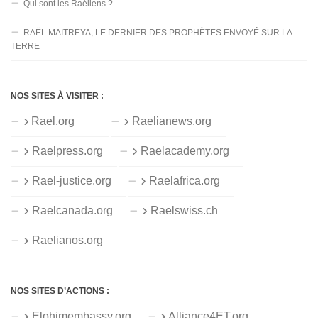
Qui sont les Raéliens ?
RAËL MAITREYA, LE DERNIER DES PROPHÈTES ENVOYÉ SUR LA
TERRE
NOS SITES À VISITER :
Rael.org
Raelianews.org
Raelpress.org
Raelacademy.org
Rael-justice.org
Raelafrica.org
Raelcanada.org
Raelswiss.ch
Raelianos.org
NOS SITES D’ACTIONS :
Elohimembassy.org
Alliance4ET.org