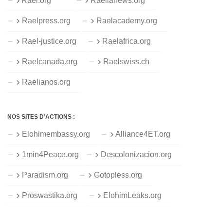
Rael.org
Raelianews.org
Raelpress.org
Raelacademy.org
Rael-justice.org
Raelafrica.org
Raelcanada.org
Raelswiss.ch
Raelianos.org
NOS SITES D’ACTIONS :
Elohimembassy.org
Alliance4ET.org
1min4Peace.org
Descolonizacion.org
Paradism.org
Gotopless.org
Proswastika.org
ElohimLeaks.org