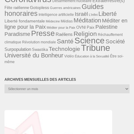
Extraterrestre(s)
Désarmement nucléaire
Guides
Gotopless
Fête raélienne
Guerres américaines
honoraires
Liberté
Israël
Intelligence artificielle
L'infini
Méditation
Méditer en
Liberté fondamentale
Médias
Médecine
ligne pour la Paix
Palestine
Paix
OVNI
Méditer pour la Paix
Presse
Religion
Paradisme
Raéliens
Réchauffement
Science
Santé
Société
Révolution mondiale
climatique
Tribune
Technologie
Surpopulation
Swastika
Université du Bonheur
Vidéo
Éducation à la Sexualité
Être soi-
même
ARCHIVES MENSUELLES DES ARTICLES
Archives
mensuelles
des
articles