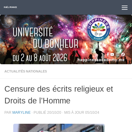
Skip to content
RAËL FRANCE
ACTUALITÉS NATIONALES
Censure des écrits religieux et
Droits de l’Homme
PAR
MARYLINE
· PUBLIÉ
20/10/20
· MIS À JOUR
05/10/24