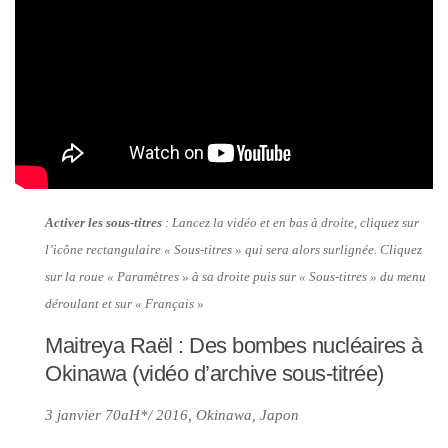
Activer les sous-titres
: Lancez la vidéo et en bas à droite, cliquez sur
l’icône rectangulaire « Sous-titres » qui sera alors surlignée. Cliquez
sur la roue « Paramètres » à sa droite puis sur « Sous-titres » du menu
déroulant et sur « Français »
Maitreya Raël : Des bombes nucléaires à
Okinawa (vidéo d’archive sous-titrée)
3 janvier 70aH*/ 2016, Okinawa, Japon