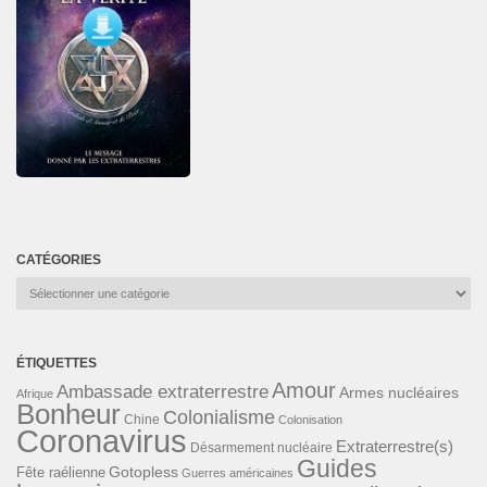
CATÉGORIES
Catégories
ÉTIQUETTES
Amour
Ambassade extraterrestre
Armes nucléaires
Afrique
Bonheur
Colonialisme
Chine
Colonisation
Coronavirus
Extraterrestre(s)
Désarmement nucléaire
Guides
Gotopless
Fête raélienne
Guerres américaines