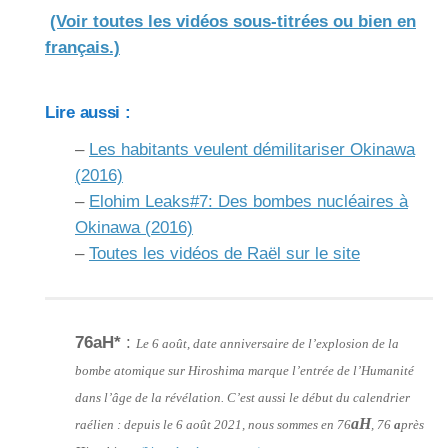
(Voir toutes les vidéos sous-titrées ou bien en
français.)
Lire aussi :
–
Les habitants veulent démilitariser Okinawa
(2016)
–
Elohim Leaks#7: Des bombes nucléaires à
Okinawa (2016)
–
Toutes les vidéos de Raël sur le site
76aH*
:
Le 6 août, date anniversaire de l’explosion de la
bombe atomique sur Hiroshima marque l’entrée de l’Humanité
dans l’âge de la révélation. C’est aussi le début du calendrier
aH
raélien : depuis le 6 août 2021, nous sommes en 76
, 76
a
près