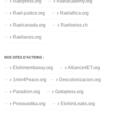
Raelpress.org
Raelacademy.org
Rael-justice.org
Raelafrica.org
Raelcanada.org
Raelswiss.ch
Raelianos.org
NOS SITES D’ACTIONS :
Elohimembassy.org
Alliance4ET.org
1min4Peace.org
Descolonizacion.org
Paradism.org
Gotopless.org
Proswastika.org
ElohimLeaks.org