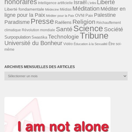
honoraires
Liberté
Israël
Intelligence artificielle
L'infini
Méditation
Méditer en
Liberté fondamentale
Médias
Médecine
ligne pour la Paix
Palestine
Paix
OVNI
Méditer pour la Paix
Presse
Religion
Paradisme
Raéliens
Réchauffement
Science
Santé
Société
Révolution mondiale
climatique
Tribune
Technologie
Surpopulation
Swastika
Université du Bonheur
Vidéo
Éducation à la Sexualité
Être soi-
même
ARCHIVES MENSUELLES DES ARTICLES
Archives
mensuelles
des
articles