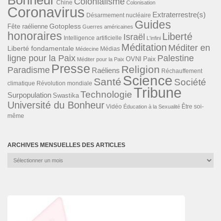
Bonheur
Colonialisme
Chine
Colonisation
Coronavirus
Extraterrestre(s)
Désarmement nucléaire
Guides
Gotopless
Fête raélienne
Guerres américaines
honoraires
Liberté
Israël
Intelligence artificielle
L'infini
Méditation
Méditer en
Liberté fondamentale
Médias
Médecine
ligne pour la Paix
Palestine
Paix
OVNI
Méditer pour la Paix
Presse
Religion
Paradisme
Raéliens
Réchauffement
Science
Santé
Société
Révolution mondiale
climatique
Tribune
Technologie
Surpopulation
Swastika
Université du Bonheur
Vidéo
Éducation à la Sexualité
Être soi-
même
ARCHIVES MENSUELLES DES ARTICLES
Archives
mensuelles
des
articles