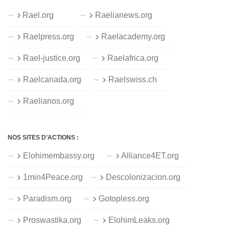
Rael.org
Raelianews.org
Raelpress.org
Raelacademy.org
Rael-justice.org
Raelafrica.org
Raelcanada.org
Raelswiss.ch
Raelianos.org
NOS SITES D’ACTIONS :
Elohimembassy.org
Alliance4ET.org
1min4Peace.org
Descolonizacion.org
Paradism.org
Gotopless.org
Proswastika.org
ElohimLeaks.org