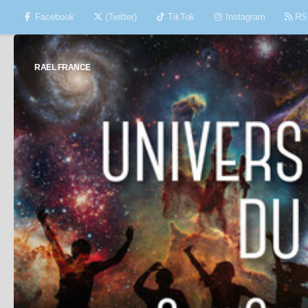
Facebook
(Twitter)
TikTok
Instagram
RS
Skip to content
RAËL FRANCE