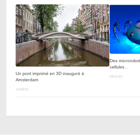
Des microrobot
cellules…
Un pont imprimé en 3D inauguré à
28/11/22
Amsterdam
14/09/21