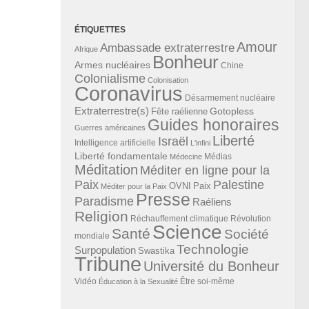
ÉTIQUETTES
Amour
Ambassade extraterrestre
Afrique
Bonheur
Armes nucléaires
Chine
Colonialisme
Colonisation
Coronavirus
Désarmement nucléaire
Extraterrestre(s)
Gotopless
Fête raélienne
Guides honoraires
Guerres américaines
Liberté
Israël
Intelligence artificielle
L'infini
Liberté fondamentale
Médias
Médecine
Méditation
Méditer en ligne pour la
Paix
Palestine
Paix
OVNI
Méditer pour la Paix
Presse
Paradisme
Raéliens
Religion
Révolution
Réchauffement climatique
Science
Santé
Société
mondiale
Technologie
Surpopulation
Swastika
Tribune
Université du Bonheur
Vidéo
Éducation à la Sexualité
Être soi-même