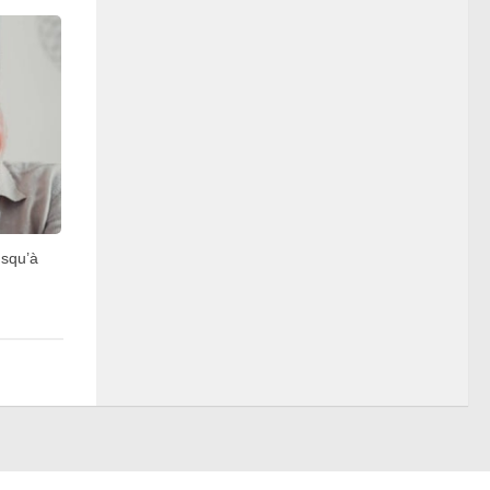
usqu’à