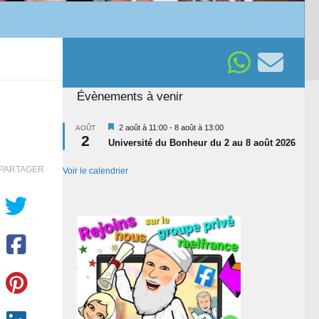
Évènements à venir
Mis
2 août à 11:00
-
8 août à 13:00
AOÛT
2
en
Université du Bonheur du 2 au 8 août 2026
avant
PARTAGER
Voir le calendrier