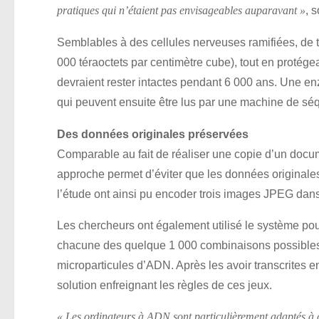
, 
pratiques qui n’étaient pas envisageables auparavant »
Semblables à des cellules nerveuses ramifiées, de t
000 téraoctets par centimètre cube), tout en protég
devraient rester intactes pendant 6 000 ans. Une en
qui peuvent ensuite être lus par une machine de s
Des données originales préservées
Comparable au fait de réaliser une copie d’un docu
approche permet d’éviter que les données originales
l’étude ont ainsi pu encoder trois images JPEG dans 
Les chercheurs ont également utilisé le système p
chacune des quelque 1 000 combinaisons possibles d
microparticules d’ADN. Après les avoir transcrites 
solution enfreignant les règles de ces jeux.
« Les ordinateurs à ADN sont particulièrement adaptés à c