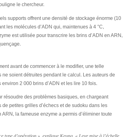
souligne le chercheur.
els supports offrent une densité de stockage énorme (10
eant les molécules d’ADN qui, maintenues à 4 °C,
zyme est utilisée pour transcrire les brins d’ADN en ARN,
équençage.
ment avant de commencer à le modifier, une telle
 ne soient détruites pendant le calcul. Les auteurs de
environ 2 000 brins d’ADN et les lire 10 fois.
our résoudre des problèmes basiques, en chargeant
e petites grilles d’échecs et de sudoku dans les
en ARN, la fameuse enzyme a permis d’éliminer toute
e type d’opération », explique Keung. « Leur mise à l’échelle