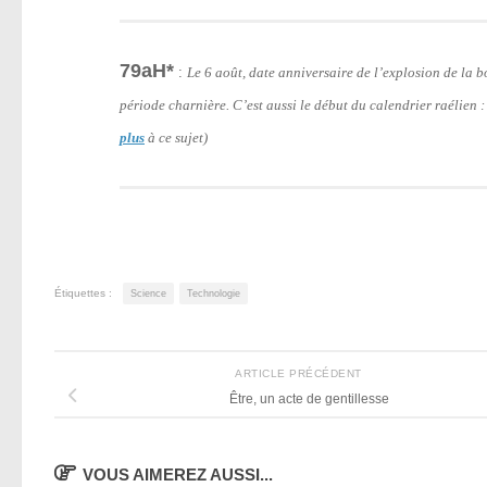
79aH*
:
Le 6 août, date anniversaire de l’explosion de la
période charnière. C’est aussi le début du calendrier raélien 
plus
à ce sujet)
Étiquettes :
Science
Technologie
ARTICLE PRÉCÉDENT
Être, un acte de gentillesse
VOUS AIMEREZ AUSSI...