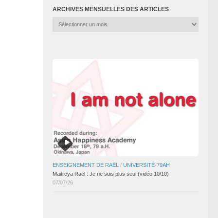
ARCHIVES MENSUELLES DES ARTICLES
Archives
mensuelles
des
articles
ENSEIGNEMENT DE RAËL
/
UNIVERSITÉ-79AH
Maitreya Raël : Je ne suis plus seul (vidéo 10/10)
07/07/26