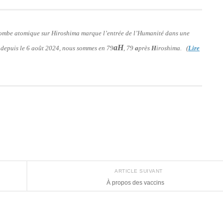
 bombe atomique sur Hiroshima marque l’entrée de l’Humanité dans une
aH
: depuis le 6 août 2024, nous sommes en 79
, 79
a
près
H
iroshima. (
Lire
ARTICLE SUIVANT
À propos des vaccins