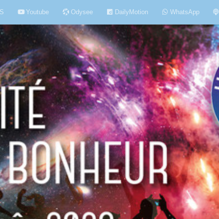
S
Youtube
Odysee
DailyMotion
WhatsApp