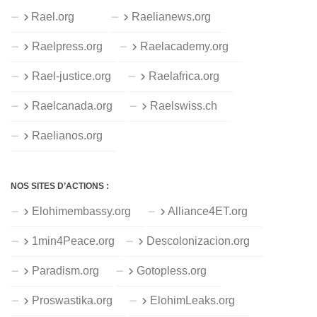
Rael.org
Raelianews.org
Raelpress.org
Raelacademy.org
Rael-justice.org
Raelafrica.org
Raelcanada.org
Raelswiss.ch
Raelianos.org
NOS SITES D’ACTIONS :
Elohimembassy.org
Alliance4ET.org
1min4Peace.org
Descolonizacion.org
Paradism.org
Gotopless.org
Proswastika.org
ElohimLeaks.org