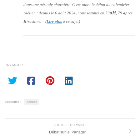
dans une période charnière. C’est aussi le début du calendrier
aH
raélien : depuis le 6 août 2024, nous sommes en 79
, 79
a
près
H
iroshima. (
Lire plus
à ce sujet)
PARTAGER
Étiquettes :
Science
ARTICLE SUIVANT
Débat sur le ‘Partage’