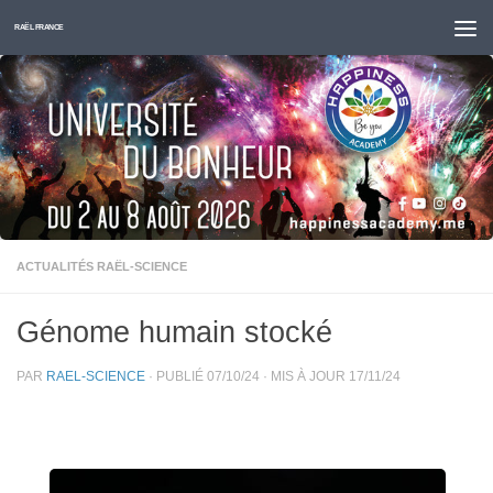
Skip to content
RAËL FRANCE
ACTUALITÉS RAËL-SCIENCE
Génome humain stocké
PAR
RAEL-SCIENCE
· PUBLIÉ
07/10/24
· MIS À JOUR
17/11/24