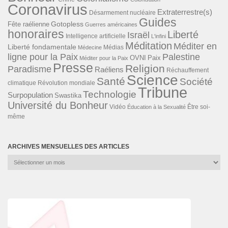
Coronavirus
Extraterrestre(s)
Désarmement nucléaire
Guides
Gotopless
Fête raélienne
Guerres américaines
honoraires
Liberté
Israël
Intelligence artificielle
L'infini
Méditation
Méditer en
Liberté fondamentale
Médias
Médecine
ligne pour la Paix
Palestine
Paix
OVNI
Méditer pour la Paix
Presse
Religion
Paradisme
Raéliens
Réchauffement
Science
Santé
Société
Révolution mondiale
climatique
Tribune
Technologie
Surpopulation
Swastika
Université du Bonheur
Vidéo
Éducation à la Sexualité
Être soi-
même
ARCHIVES MENSUELLES DES ARTICLES
Archives
mensuelles
des
articles