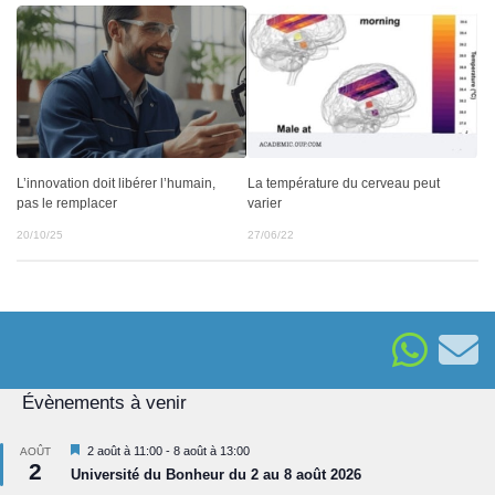
L’innovation doit libérer l’humain,
La température du cerveau peut
pas le remplacer
varier
20/10/25
27/06/22
Évènements à venir
Mis
2 août à 11:00
-
8 août à 13:00
AOÛT
2
en
Université du Bonheur du 2 au 8 août 2026
avant