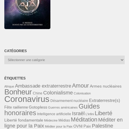
CATÉGORIES
Catégories
ÉTIQUETTES
Amour
Ambassade extraterrestre
Armes nucléaires
Afrique
Bonheur
Colonialisme
Chine
Colonisation
Coronavirus
Extraterrestre(s)
Désarmement nucléaire
Guides
Gotopless
Fête raélienne
Guerres américaines
honoraires
Liberté
Israël
Intelligence artificielle
L'infini
Méditation
Méditer en
Liberté fondamentale
Médias
Médecine
ligne pour la Paix
Palestine
Paix
OVNI
Méditer pour la Paix