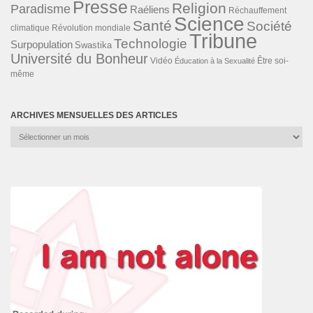
Presse
Religion
Paradisme
Raéliens
Réchauffement
Science
Santé
Société
Révolution mondiale
climatique
Tribune
Technologie
Surpopulation
Swastika
Université du Bonheur
Vidéo
Éducation à la Sexualité
Être soi-
même
ARCHIVES MENSUELLES DES ARTICLES
Archives
mensuelles
des
articles