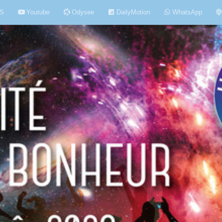
S
Youtube
Odysee
DailyMotion
WhatsApp