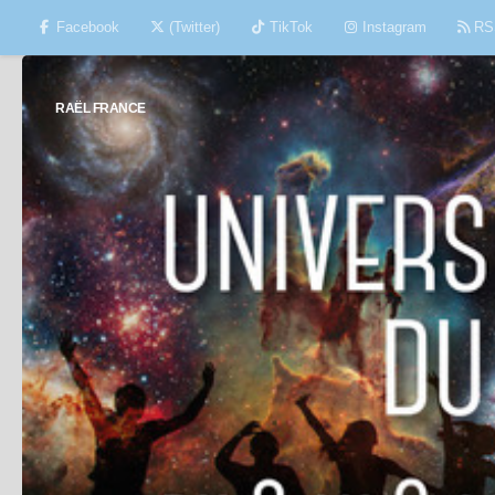
Facebook
(Twitter)
TikTok
Instagram
RS
Skip to content
RAËL FRANCE