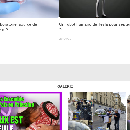
Un robot humanoïde Tesla pour sept
boratoire, source de
?
tur ?
20/06/22
GALERIE