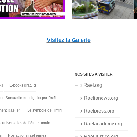
Visitez la Galerie
NOS SITES À VISITER :
Rael.org
ks
E-books gratuits
Raelianews.org
ion Sensuelle enseignée par Raël
ent Raélien
Le symbole de l’infini
Raelpress.org
s universelles de l’être humain
Raelacademy.org
s
Nos actions raéliennes
Rael-justice.org