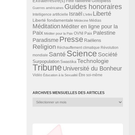
Extraterrestre(s)
Gotopless
Fête raélienne
Guides honoraires
Guerres américaines
Liberté
Israël
Intelligence artificielle
L'infini
Liberté fondamentale
Médias
Médecine
Méditation
Méditer en ligne pour la
Paix
Palestine
Paix
OVNI
Méditer pour la Paix
Presse
Paradisme
Raéliens
Religion
Révolution
Réchauffement climatique
Science
Santé
Société
mondiale
Technologie
Surpopulation
Swastika
Tribune
Université du Bonheur
Vidéo
Éducation à la Sexualité
Être soi-même
ARCHIVES MENSUELLES DES ARTICLES
Archives
mensuelles
des
articles