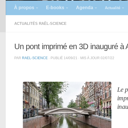
À propos
E-books
Agenda
Actualité
ACTUALITÉS RAËL-SCIENCE
Un pont imprimé en 3D inauguré à
PAR
RAEL-SCIENCE
· PUBLIÉ
14/09/21
· MIS À JOUR
02/07/22
Le p
impr
ina