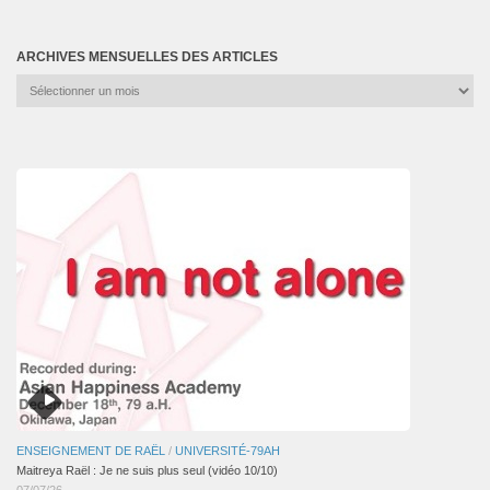
ARCHIVES MENSUELLES DES ARTICLES
Archives
mensuelles
des
articles
ENSEIGNEMENT DE RAËL
/
UNIVERSITÉ-79AH
Maitreya Raël : Je ne suis plus seul (vidéo 10/10)