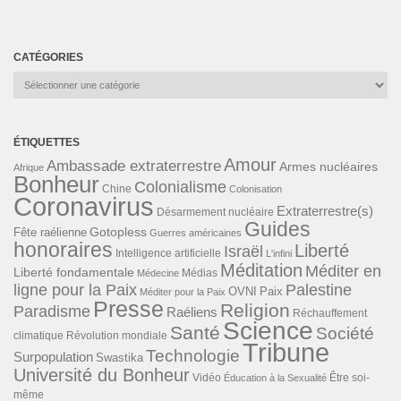
CATÉGORIES
Catégories
ÉTIQUETTES
Amour
Ambassade extraterrestre
Armes nucléaires
Afrique
Bonheur
Colonialisme
Chine
Colonisation
Coronavirus
Extraterrestre(s)
Désarmement nucléaire
Guides
Gotopless
Fête raélienne
Guerres américaines
honoraires
Liberté
Israël
Intelligence artificielle
L'infini
Méditation
Méditer en
Liberté fondamentale
Médias
Médecine
ligne pour la Paix
Palestine
Paix
OVNI
Méditer pour la Paix
Presse
Religion
Paradisme
Raéliens
Réchauffement
Science
Santé
Société
Révolution mondiale
climatique
Tribune
Technologie
Surpopulation
Swastika
Université du Bonheur
Vidéo
Éducation à la Sexualité
Être soi-
même