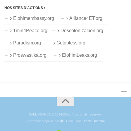
NOS SITES D’ACTIONS :
Elohimembassy.org
Alliance4ET.org
1min4Peace.org
Descolonizacion.org
Paradism.org
Gotopless.org
Proswastika.org
ElohimLeaks.org
RAËL FRANCE © 2014-2026. Tous droits réservés.
Fièrement propulsé par
- Conçu par
Thème Hueman