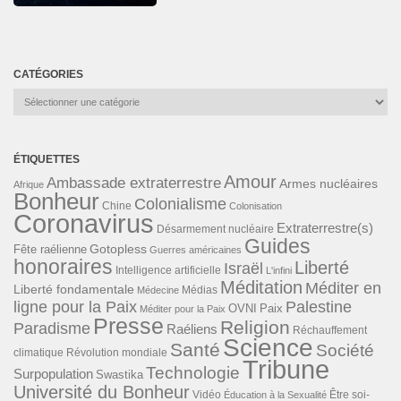
CATÉGORIES
Catégories
ÉTIQUETTES
Amour
Ambassade extraterrestre
Armes nucléaires
Afrique
Bonheur
Colonialisme
Chine
Colonisation
Coronavirus
Extraterrestre(s)
Désarmement nucléaire
Guides
Gotopless
Fête raélienne
Guerres américaines
honoraires
Liberté
Israël
Intelligence artificielle
L'infini
Méditation
Méditer en
Liberté fondamentale
Médias
Médecine
ligne pour la Paix
Palestine
Paix
OVNI
Méditer pour la Paix
Presse
Religion
Paradisme
Raéliens
Réchauffement
Science
Santé
Société
Révolution mondiale
climatique
Tribune
Technologie
Surpopulation
Swastika
Université du Bonheur
Vidéo
Éducation à la Sexualité
Être soi-