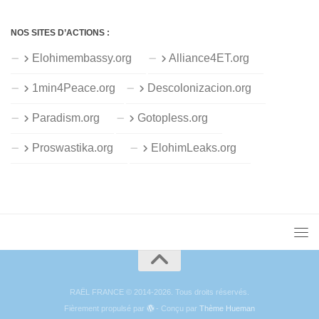
NOS SITES D’ACTIONS :
Elohimembassy.org
Alliance4ET.org
1min4Peace.org
Descolonizacion.org
Paradism.org
Gotopless.org
Proswastika.org
ElohimLeaks.org
RAËL FRANCE © 2014-2026. Tous droits réservés.
Fièrement propulsé par
- Conçu par
Thème Hueman