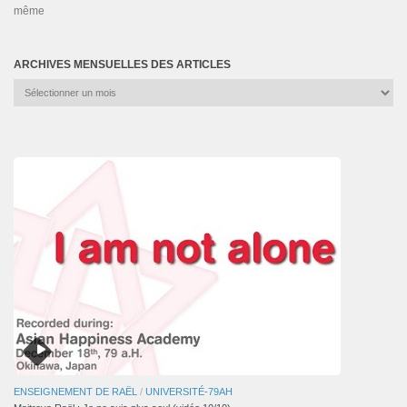
même
ARCHIVES MENSUELLES DES ARTICLES
Archives
mensuelles
des
articles
ENSEIGNEMENT DE RAËL
/
UNIVERSITÉ-79AH