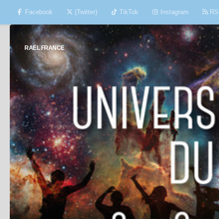
Facebook
(Twitter)
TikTok
Instagram
RS
Skip to content
RAËL FRANCE