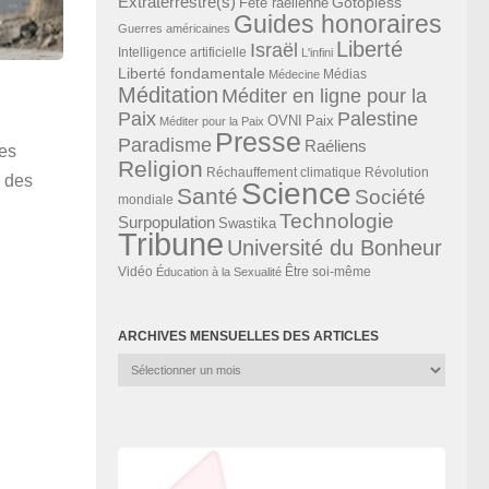
Extraterrestre(s)
Gotopless
Fête raélienne
Guides honoraires
Guerres américaines
Liberté
Israël
Intelligence artificielle
L'infini
Liberté fondamentale
Médias
Médecine
Méditation
Méditer en ligne pour la
Paix
Palestine
Paix
OVNI
Méditer pour la Paix
Presse
Paradisme
Raéliens
les
Religion
Révolution
Réchauffement climatique
s des
Science
Santé
Société
mondiale
Technologie
Surpopulation
Swastika
Tribune
Université du Bonheur
Vidéo
Éducation à la Sexualité
Être soi-même
ARCHIVES MENSUELLES DES ARTICLES
Archives
mensuelles
des
articles