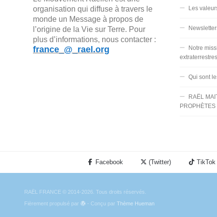
organisation qui diffuse à travers le
Les valeur
monde un Message à propos de
Newsletter
l’origine de la Vie sur Terre. Pour
plus d’informations, nous contacter :
france_@_rael.org
Notre miss
extraterrestre
Qui sont l
RAËL MAI
PROPHÈTES 
Facebook
(Twitter)
TikTok
RAËL FRANCE © 2014-2026. Tous droits réservés.
Fièrement propulsé par
- Conçu par
Thème Hueman