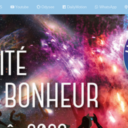
S
Youtube
Odysee
DailyMotion
WhatsApp