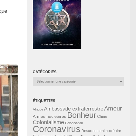
ique
CATÉGORIES
Catégories
ÉTIQUETTES
Amour
Ambassade extraterrestre
Afrique
Bonheur
Armes nucléaires
Chine
Colonialisme
Colonisation
Coronavirus
Désarmement nucléaire