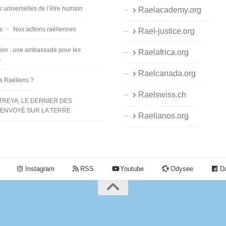
s universelles de l’être humain
Raelacademy.org
s
Nos actions raéliennes
Rael-justice.org
ion : une ambassade pour les
Raelafrica.org
s
Raelcanada.org
es Raéliens ?
Raelswiss.ch
TREYA, LE DERNIER DES
ENVOYÉ SUR LA TERRE
Raelianos.org
Instagram
RSS
Youtube
Odysee
Da