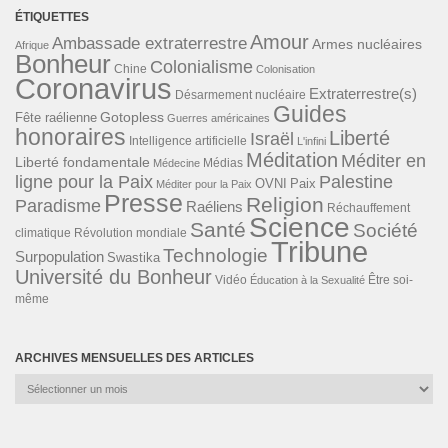
ÉTIQUETTES
Amour
Ambassade extraterrestre
Armes nucléaires
Afrique
Bonheur
Colonialisme
Chine
Colonisation
Coronavirus
Extraterrestre(s)
Désarmement nucléaire
Guides
Gotopless
Fête raélienne
Guerres américaines
honoraires
Liberté
Israël
Intelligence artificielle
L'infini
Méditation
Méditer en
Liberté fondamentale
Médias
Médecine
ligne pour la Paix
Palestine
Paix
OVNI
Méditer pour la Paix
Presse
Religion
Paradisme
Raéliens
Réchauffement
Science
Santé
Société
Révolution mondiale
climatique
Tribune
Technologie
Surpopulation
Swastika
Université du Bonheur
Vidéo
Éducation à la Sexualité
Être soi-
même
ARCHIVES MENSUELLES DES ARTICLES
Archives
mensuelles
des
articles