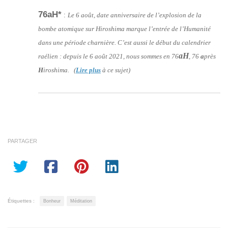
76aH*
:
Le 6 août, date anniversaire de l’explosion de la
bombe atomique sur Hiroshima marque l’entrée de l’Humanité
dans une période charnière. C’est aussi le début du calendrier
aH
raélien : depuis le 6 août 2021, nous sommes en 76
, 76
a
près
H
iroshima. (
Lire plus
à ce sujet)
PARTAGER
Étiquettes :
Bonheur
Méditation