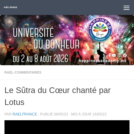
Skip to content
RAËL FRANCE
RAËL-COMMENTAIRES
Le Sûtra du Cœur chanté par
Lotus
PAR
RAELFRANCE
· PUBLIÉ
08/05/22
· MIS À JOUR
16/05/22