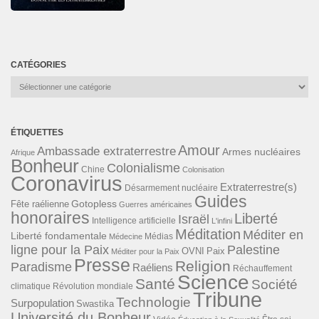
CATÉGORIES
Catégories
ÉTIQUETTES
Amour
Ambassade extraterrestre
Armes nucléaires
Afrique
Bonheur
Colonialisme
Chine
Colonisation
Coronavirus
Extraterrestre(s)
Désarmement nucléaire
Guides
Gotopless
Fête raélienne
Guerres américaines
honoraires
Liberté
Israël
Intelligence artificielle
L'infini
Méditation
Méditer en
Liberté fondamentale
Médias
Médecine
ligne pour la Paix
Palestine
Paix
OVNI
Méditer pour la Paix
Presse
Religion
Paradisme
Raéliens
Réchauffement
Science
Santé
Société
Révolution mondiale
climatique
Tribune
Technologie
Surpopulation
Swastika
Université du Bonheur