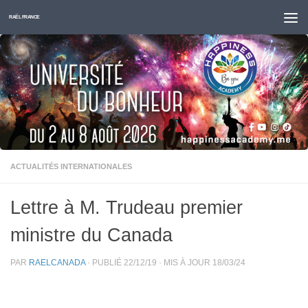
Skip to content
RAËL FRANCE
ACTUALITÉS INTERNATIONALES
Lettre à M. Trudeau premier
ministre du Canada
PAR
RAELCANADA
· PUBLIÉ
22/12/19
· MIS À JOUR
18/03/24