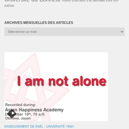
Vidéo
Éducation à la Sexualité
Être soi-
même
ARCHIVES MENSUELLES DES ARTICLES
Archives
mensuelles
des
articles
ENSEIGNEMENT DE RAËL
/
UNIVERSITÉ-79AH