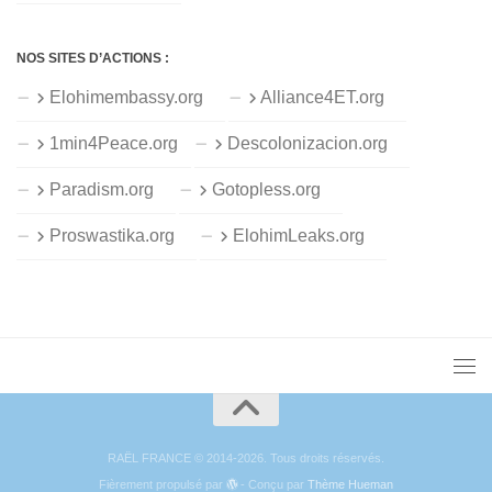
NOS SITES D’ACTIONS :
Elohimembassy.org
Alliance4ET.org
1min4Peace.org
Descolonizacion.org
Paradism.org
Gotopless.org
Proswastika.org
ElohimLeaks.org
RAËL FRANCE © 2014-2026. Tous droits réservés.
Fièrement propulsé par
- Conçu par
Thème Hueman