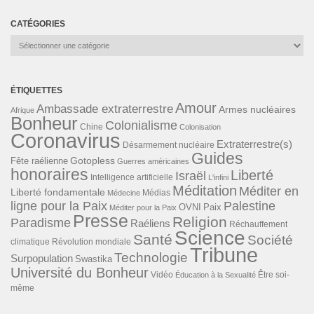
CATÉGORIES
Catégories
ÉTIQUETTES
Amour
Ambassade extraterrestre
Armes nucléaires
Afrique
Bonheur
Colonialisme
Chine
Colonisation
Coronavirus
Extraterrestre(s)
Désarmement nucléaire
Guides
Gotopless
Fête raélienne
Guerres américaines
honoraires
Liberté
Israël
Intelligence artificielle
L'infini
Méditation
Méditer en
Liberté fondamentale
Médias
Médecine
ligne pour la Paix
Palestine
Paix
OVNI
Méditer pour la Paix
Presse
Religion
Paradisme
Raéliens
Réchauffement
Science
Santé
Société
Révolution mondiale
climatique
Tribune
Technologie
Surpopulation
Swastika
Université du Bonheur
Vidéo
Éducation à la Sexualité
Être soi-
même