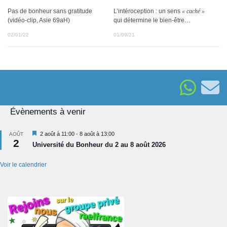
Pas de bonheur sans gratitude
L’intéroception : un sens
« caché »
(vidéo-clip, Asie 69aH)
qui détermine le bien-être…
02/01/22
01/09/21
Évènements à venir
Mis
2 août à 11:00
-
8 août à 13:00
AOÛT
2
en
Université du Bonheur du 2 au 8 août 2026
avant
Voir le calendrier