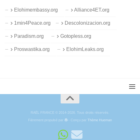
Elohimembassy.org
Alliance4ET.org
1min4Peace.org
Descolonizacion.org
Paradism.org
Gotopless.org
Proswastika.org
ElohimLeaks.org
RAËL FRANCE © 2014-2026. Tous droits réservés.
Fièrement propulsé par
- Conçu par
Thème Hueman