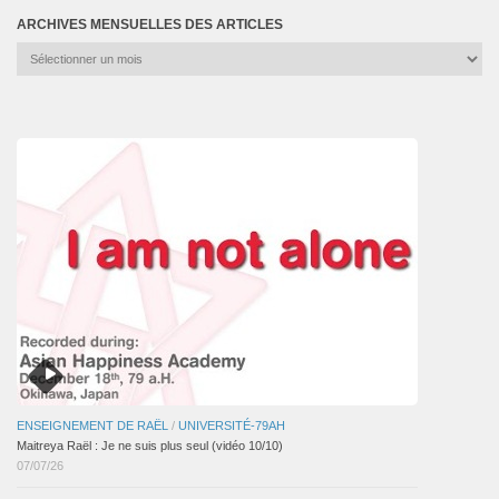
ARCHIVES MENSUELLES DES ARTICLES
Archives
mensuelles
des
articles
ENSEIGNEMENT DE RAËL
/
UNIVERSITÉ-79AH
Maitreya Raël : Je ne suis plus seul (vidéo 10/10)
07/07/26