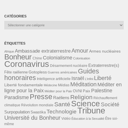
CATÉGORIES
Catégories
ÉTIQUETTES
Amour
Ambassade extraterrestre
Armes nucléaires
Afrique
Bonheur
Colonialisme
Chine
Colonisation
Coronavirus
Extraterrestre(s)
Désarmement nucléaire
Guides
Gotopless
Fête raélienne
Guerres américaines
honoraires
Liberté
Israël
Intelligence artificielle
L'infini
Méditation
Méditer en
Liberté fondamentale
Médias
Médecine
ligne pour la Paix
Palestine
Paix
OVNI
Méditer pour la Paix
Presse
Religion
Paradisme
Raéliens
Réchauffement
Science
Santé
Société
Révolution mondiale
climatique
Tribune
Technologie
Surpopulation
Swastika
Université du Bonheur
Vidéo
Éducation à la Sexualité
Être soi-
même