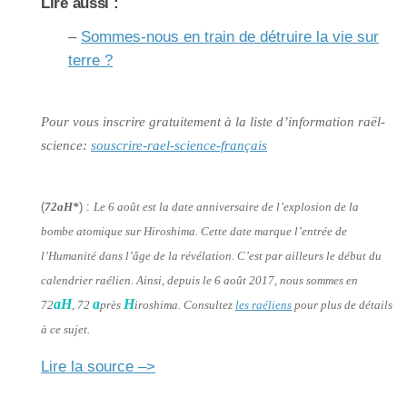
Lire aussi :
–
Sommes-nous en train de détruire la vie sur
terre ?
Pour vous inscrire gratuitement à la liste d’information raël-
science:
souscrire-rael-science-français
(
72aH*
) :
Le 6 août est la date anniversaire de l’explosion de la
bombe atomique sur Hiroshima. Cette date marque l’entrée de
l’Humanité dans l’âge de la révélation. C’est par ailleurs le début du
calendrier raélien. Ainsi, depuis le 6 août 2017, nous sommes en
aH
a
H
72
, 72
près
iroshima. Consultez
les raéliens
pour plus de détails
à ce sujet.
Lire la source –>