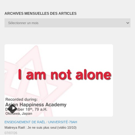
ARCHIVES MENSUELLES DES ARTICLES
Archives
mensuelles
des
articles
ENSEIGNEMENT DE RAËL
/
UNIVERSITÉ-79AH
Maitreya Raël : Je ne suis plus seul (vidéo 10/10)
07/07/26