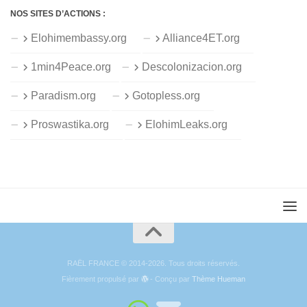
NOS SITES D’ACTIONS :
Elohimembassy.org
Alliance4ET.org
1min4Peace.org
Descolonizacion.org
Paradism.org
Gotopless.org
Proswastika.org
ElohimLeaks.org
RAËL FRANCE © 2014-2026. Tous droits réservés.
Fièrement propulsé par
- Conçu par
Thème Hueman