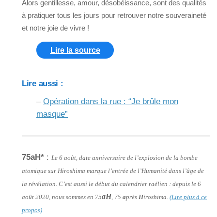
Alors gentillesse, amour, désobéissance, sont des qualités
à pratiquer tous les jours pour retrouver notre souveraineté
et notre joie de vivre !
Lire la source
Lire aussi :
–
Opération dans la rue : “Je brûle mon
masque”
75aH*
:
Le 6 août, date anniversaire de l’explosion de la bombe
atomique sur Hiroshima marque l’entrée de l’Humanité dans l’âge de
la révélation. C’est aussi le début du calendrier raélien : depuis le 6
aH
août 2020, nous sommes en 75
, 75
a
près
H
iroshima.
(Lire plus à ce
propos)