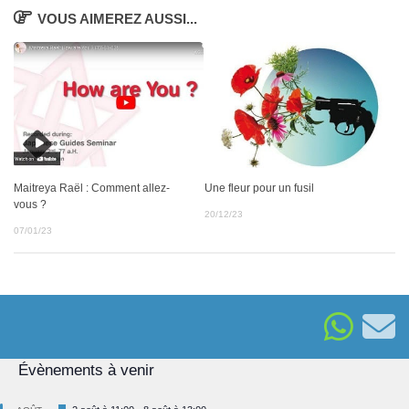
VOUS AIMEREZ AUSSI...
Maitreya Raël : Comment allez-
Une fleur pour un fusil
vous ?
20/12/23
07/01/23
Évènements à venir
Mis