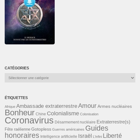
CATÉGORIES
Catégories
ÉTIQUETTES
Amour
Ambassade extraterrestre
Armes nucléaires
Afrique
Bonheur
Colonialisme
Chine
Colonisation
Coronavirus
Extraterrestre(s)
Désarmement nucléaire
Guides
Gotopless
Fête raélienne
Guerres américaines
honoraires
Liberté
Israël
Intelligence artificielle
L'infini