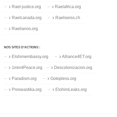
Rael-justice.org
Raelafrica.org
Raelcanada.org
Raelswiss.ch
Raelianos.org
NOS SITES D’ACTIONS :
Elohimembassy.org
Alliance4ET.org
1min4Peace.org
Descolonizacion.org
Paradism.org
Gotopless.org
Proswastika.org
ElohimLeaks.org