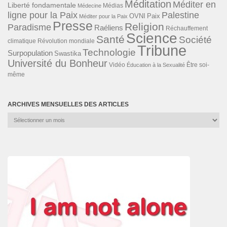
Méditation
Méditer en
Liberté fondamentale
Médias
Médecine
ligne pour la Paix
Palestine
Paix
OVNI
Méditer pour la Paix
Presse
Religion
Paradisme
Raéliens
Réchauffement
Science
Santé
Société
Révolution mondiale
climatique
Tribune
Technologie
Surpopulation
Swastika
Université du Bonheur
Vidéo
Éducation à la Sexualité
Être soi-
même
ARCHIVES MENSUELLES DES ARTICLES
Archives
mensuelles
des
articles