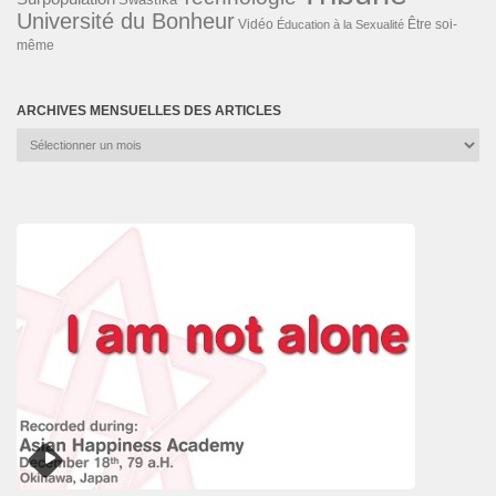
Université du Bonheur
Vidéo
Éducation à la Sexualité
Être soi-
même
ARCHIVES MENSUELLES DES ARTICLES
Archives
mensuelles
des
articles