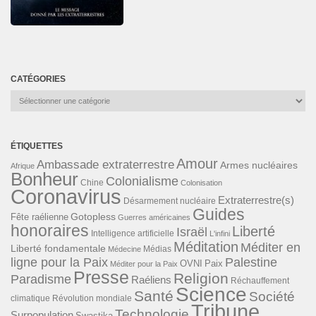
CATÉGORIES
Catégories
ÉTIQUETTES
Amour
Ambassade extraterrestre
Armes nucléaires
Afrique
Bonheur
Colonialisme
Chine
Colonisation
Coronavirus
Extraterrestre(s)
Désarmement nucléaire
Guides
Gotopless
Fête raélienne
Guerres américaines
honoraires
Liberté
Israël
Intelligence artificielle
L'infini
Méditation
Méditer en
Liberté fondamentale
Médias
Médecine
ligne pour la Paix
Palestine
Paix
OVNI
Méditer pour la Paix
Presse
Religion
Paradisme
Raéliens
Réchauffement
Science
Santé
Société
Révolution mondiale
climatique
Tribune
Technologie
Surpopulation
Swastika