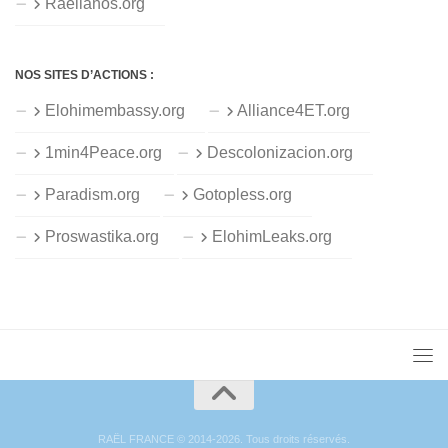
Raelianos.org
NOS SITES D’ACTIONS :
Elohimembassy.org
Alliance4ET.org
1min4Peace.org
Descolonizacion.org
Paradism.org
Gotopless.org
Proswastika.org
ElohimLeaks.org
RAËL FRANCE © 2014-2026. Tous droits réservés.