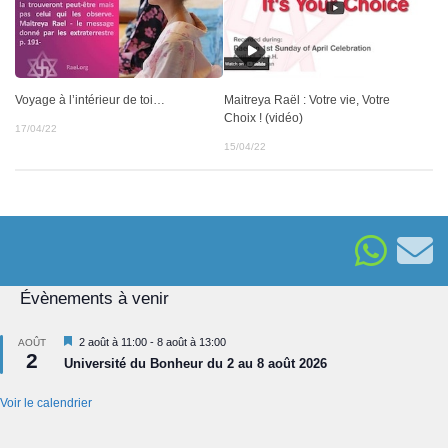
Voyage à l’intérieur de toi…
Maitreya Raël : Votre vie, Votre
Choix ! (vidéo)
17/04/22
15/04/22
Évènements à venir
Mis
2 août à 11:00
-
8 août à 13:00
AOÛT
2
en
Université du Bonheur du 2 au 8 août 2026
avant
Voir le calendrier