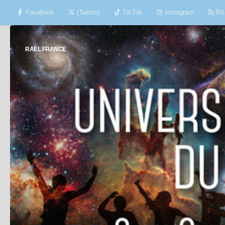
Facebook
(Twitter)
TikTok
Instagram
RS
Skip to content
RAËL FRANCE