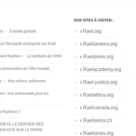
NOS SITES À VISITER :
Rael.org
ks
E-books gratuits
Raelianews.org
ion Sensuelle enseignée par Raël
ent Raélien
Le symbole de l’infini
Raelpress.org
s universelles de l’être humain
Raelacademy.org
s
Nos actions raéliennes
Rael-justice.org
ion : une ambassade pour les
Raelafrica.org
s
Raelcanada.org
es Raéliens ?
Raelswiss.ch
TREYA, LE DERNIER DES
ENVOYÉ SUR LA TERRE
Raelianos.org