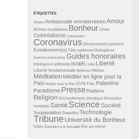
ÉTIQUETTES
Amour
Ambassade extraterrestre
Afrique
Bonheur
Armes nucléaires
Chine
Colonialisme
Colonisation
Coronavirus
Désarmement nucléaire
Extraterrestre(s)
Gotopless
Fête raélienne
Guides honoraires
Guerres américaines
Liberté
Israël
Intelligence artificielle
L'infini
Liberté fondamentale
Médias
Médecine
Méditation
Méditer en ligne pour la
Paix
Palestine
Paix
OVNI
Méditer pour la Paix
Presse
Paradisme
Raéliens
Religion
Révolution
Réchauffement climatique
Science
Santé
Société
mondiale
Technologie
Surpopulation
Swastika
Tribune
Université du Bonheur
Vidéo
Éducation à la Sexualité
Être soi-même