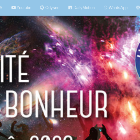
S
Youtube
Odysee
DailyMotion
WhatsApp