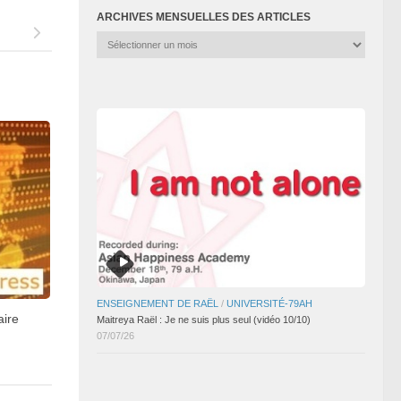
ARCHIVES MENSUELLES DES ARTICLES
Archives
mensuelles
des
articles
ENSEIGNEMENT DE RAËL
/
UNIVERSITÉ-79AH
aire
Maitreya Raël : Je ne suis plus seul (vidéo 10/10)
07/07/26