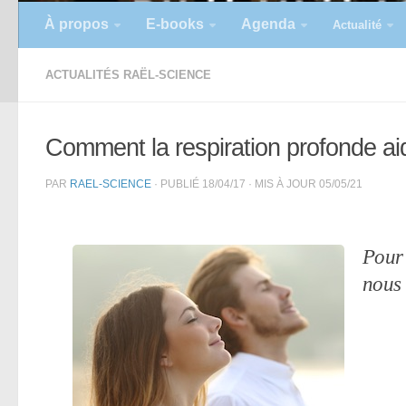
À propos
E-books
Agenda
Actualité
ACTUALITÉS RAËL-SCIENCE
Comment la respiration profonde ai
PAR
RAEL-SCIENCE
· PUBLIÉ
18/04/17
· MIS À JOUR
05/05/21
Pour 
nous 