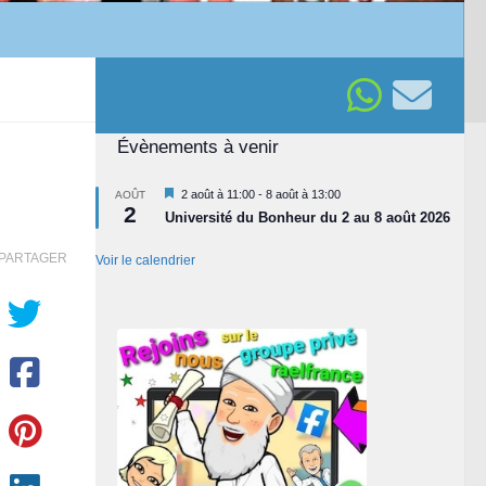
Évènements à venir
Mis
2 août à 11:00
-
8 août à 13:00
AOÛT
2
en
Université du Bonheur du 2 au 8 août 2026
avant
PARTAGER
Voir le calendrier